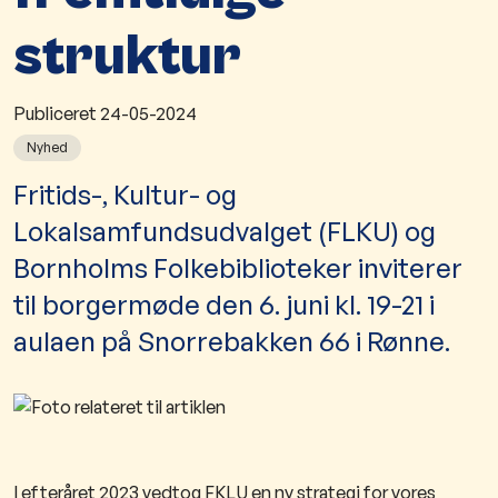
struktur
Publiceret
24-05-2024
Nyhed
Fritids-, Kultur- og
Lokalsamfundsudvalget (FLKU) og
Bornholms Folkebiblioteker inviterer
til borgermøde den 6. juni kl. 19-21 i
aulaen på Snorrebakken 66 i Rønne.
I efteråret 2023 vedtog FKLU en ny strategi for vores