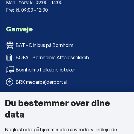
Man - tors: kl. 09:00 - 14:00
Fre: kl. 09:00 - 12:00
Genveje
BAT - Din bus på Bornholm
BOFA - Bornholms Affaldsselskab
Bornholms Folkebiblioteker
BRK medarbejderportal
Du bestemmer over dine
Om kommunen
data
Kontakt os
Nogle steder på hjemmesiden anvender vi indlejrede
Telefon- og åbningstider