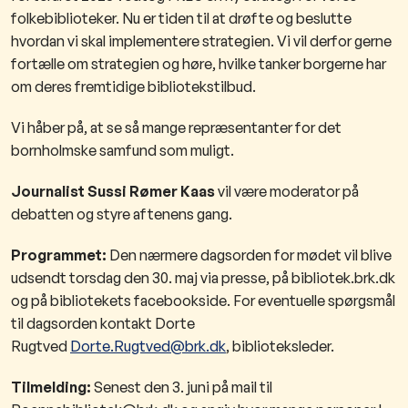
folkebiblioteker. Nu er tiden til at drøfte og beslutte
hvordan vi skal implementere strategien. Vi vil derfor gerne
fortælle om strategien og høre,​ hvilke tanker borgerne har
om deres fremtidige bibliotekstilbud.
Vi håber på, at se så mange repræsentanter for det
bornholmske samfund som muligt.
Journalist Sussi Rømer Kaas
vil være moderator på
debatten og styre aftenens gang.
Programmet:
Den nærmere dagsorden for mødet vil blive
udsendt torsdag den 30. maj via presse, på bibliotek.brk.dk
og på bibliotekets facebookside. For eventuelle spørgsmål
til dagsorden kontakt Dorte
Rugtved
Dorte.Rugtved@brk.dk
, biblioteksleder.
Tilmelding:
Senest den 3. juni på mail til