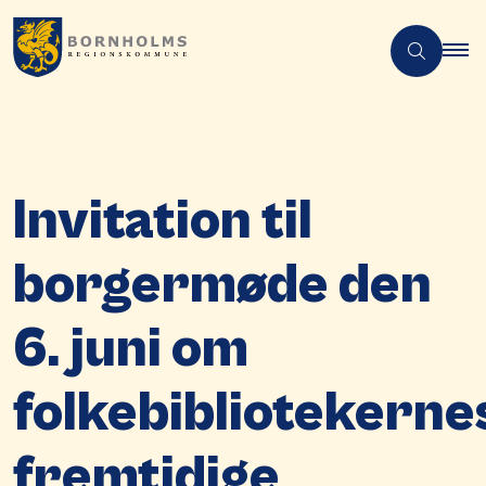
Invitation til
borgermøde den
6. juni om
folkebibliotekerne
fremtidige