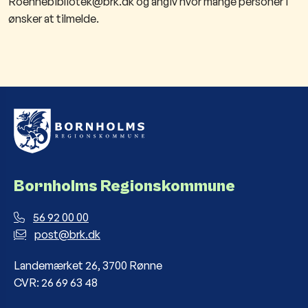
Roennebibliotek@brk.dk og angiv hvor mange personer I
ønsker at tilmelde.
Bornholms Regionskommune
56 92 00 00
post@brk.dk
Landemærket 26, 3700 Rønne
CVR: 26 69 63 48