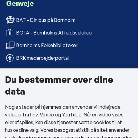
Genveje
BAT - Din bus på Bornholm
BOFA - Bornholms Affaldsselskab
Bornholms Folkebiblioteker
BRK medarbejderportal
Du bestemmer over dine
Om kommunen
data
Kontakt os
Nogle steder på hjemmesiden anvender vi indlejrede
Telefon- og åbningstider
videoer fra hhv. Vimeo og YouTube. Når en video vises
Tilgængelighedserklæring
eller afspilles, kan disse tjenester sætte cookies til at
huske dine valg. Vores besøgsstatistik på sitet anvender
Privatlivspolitik
udelukkende anonymiseret serverdata, som fungerer uden