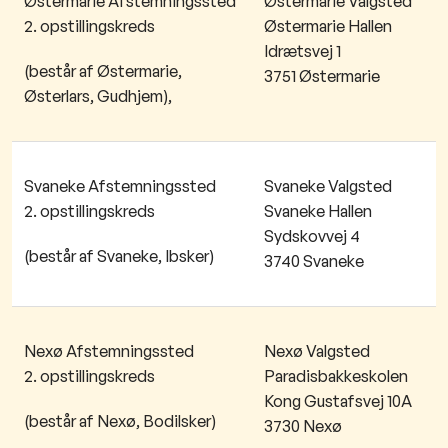
Østermarie Afstemningssted
Østermarie Valgsted
2. opstillingskreds
Østermarie Hallen
Idrætsvej 1
(består af Østermarie,
3751 Østermarie
Østerlars, Gudhjem),
Svaneke Afstemningssted
Svaneke Valgsted
2. opstillingskreds
Svaneke Hallen
Sydskovvej 4
(består af Svaneke, Ibsker)
3740 Svaneke
Nexø Afstemningssted
Nexø Valgsted
2. opstillingskreds
Paradisbakkeskolen
Kong Gustafsvej 10A
(består af Nexø, Bodilsker)
3730 Nexø