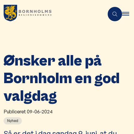
Ønsker alle på
Bornholm en god
valgdag
Publiceret
09-06-2024
Nyhed
​​Så er det i dag søndag 9. juni, at du,