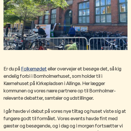
Er du på
Folkemødet
eller overvejer et besøge det
, så kig
endelig forbi i Bornholmerhuset, som hold
er til i
Kærnehuset på Kirkepladsen i Allinge. Her lægger
kommunen og vores nære partnere op til Bornholmer-
relevante debatter, samtaler og udstillinger.
I går havde vi debut på vores nye tiltag og huset viste sig at
fungere godt til formålet. Vores events havde fint med
gæster og besøgende, og i dag og i morgen fortsætter vi