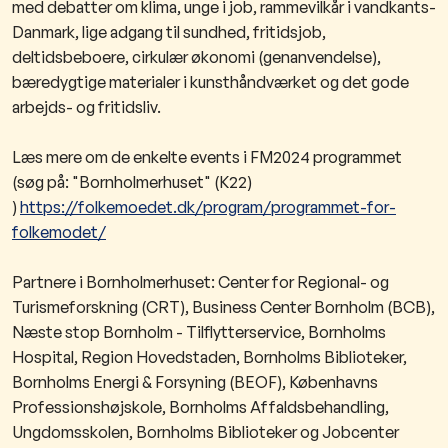
med debatter om klima, unge i
job, rammevilkår i vandkants-
Danmark, lige adgang til sundhed, fritidsjob,
deltidsbeboere, cirkulær økonomi (genanvendelse),
bæredygtige materialer i kunsthåndværket og det gode
arbejds- og fritidsliv.
Læs mere om de enkelte events i FM2024 programmet
(søg på: "Bornholmerhuset" (K22)​
)
https://folkemoedet.dk/program/programmet-for-
folkemodet/
Partnere i Bornholmerhuset: Center for Regional- og
Turismefo​​rskning (CRT), Business Center Bornholm (BCB),
Næste stop Bornholm - Tilflytterservice, Bornholms
Hospital, Region Hovedstaden, Bornholms Biblioteker,
Bornholms Energi & Forsyning (BEOF), Københavns
Professionshøjskole, Bornholms Affaldsbehandling,
Ungdomsskolen, Bornholms Biblioteker og Jobcenter