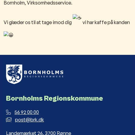
Bornholm, Virksomhedsservice.
Vi glæder os til at tage imod dig
vi har kaffe på kanden
Bornholms Regionskommune
56 92 00 00
post@brk.dk
Landemærket 26, 3700 Rønne