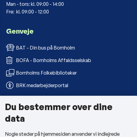
Man - tors: kl. 09:00 - 14:00
Fre: kl. 09:00 - 12:00
Genveje
BAT - Din bus på Bornholm
BOFA - Bornholms Affaldsselskab
Bornholms Folkebiblioteker
BRK medarbejderportal
Du bestemmer over dine
Om kommunen
data
Kontakt os
Nogle steder på hjemmesiden anvender vi indlejrede
Telefon- og åbningstider