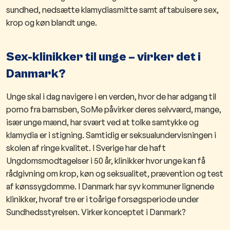
sundhed, nedsætte klamydiasmitte samt aftabuisere sex,
krop og køn blandt unge.
Sex-klinikker til unge – virker det i
Danmark?
Unge skal i dag navigere i en verden, hvor de har adgang til
porno fra barnsben, SoMe påvirker deres selvværd, mange,
især unge mænd, har svært ved at tolke samtykke og
klamydia er i stigning. Samtidig er seksualundervisningen i
skolen af ringe kvalitet. I Sverige har de haft
Ungdomsmodtagelser i 50 år, klinikker hvor unge kan få
rådgivning om krop, køn og seksualitet, prævention og test
af kønssygdomme. I Danmark har syv kommuner lignende
klinikker, hvoraf tre er i toårige forsøgsperiode under
Sundhedsstyrelsen. Virker konceptet i Danmark?