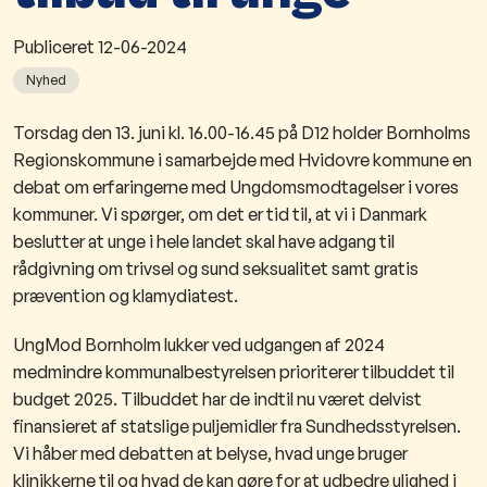
Publiceret
12-06-2024
Nyhed
Torsdag den 13. juni kl. 16.00-16.45 på D12 holder Bornholms
Regionskommune i samarbejde med Hvidovre kommune en
debat om erfaringerne med Ungdomsmodtagelser i vores
kommuner. Vi spørger, om det er tid til, at vi i Danmark
beslutter at unge i hele landet skal have adgang til
rådgivning om trivsel og sund seksualitet samt gratis
prævention og klamydiatest.
UngMod Bornholm lukker ved udgangen af 2024
medmindre kommunalbestyrelsen prioriterer tilbuddet til
budget 2025. Tilbuddet har de indtil nu været delvist
finansieret af statslige puljemidler fra Sundhedsstyrelsen.
Vi håber med debatten at belyse, hvad unge bruger
klinikkerne til og hvad de kan gøre for at udbedre ulighed i