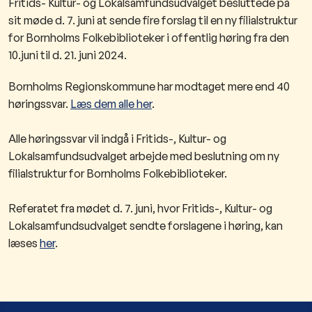
Fritids- Kultur- og Lokalsamfundsudvalget b
esluttede på
sit møde d. 7. juni at sende fire forslag til en ny filialstruktur
for Bor
nholms Folkebiblioteker i offentlig høring fra den
10.juni til d. 21. juni 2024.
​Bornholms Regionskommune har modtaget mere end 40
høringssvar.
Læs dem alle her​
.
Alle høringssvar vil indgå i Fritids-, Kultur- og
Lokalsamfundsudvalget arbejde med beslutning om ny
filialstruktur for Bornholms Folkebiblioteker.​
Referatet fra mødet d. 7. juni, hvor Fritids-, Kultur- og
Lokalsamfundsudvalget sendte forslagene i høring, kan
læses
h​er​
.