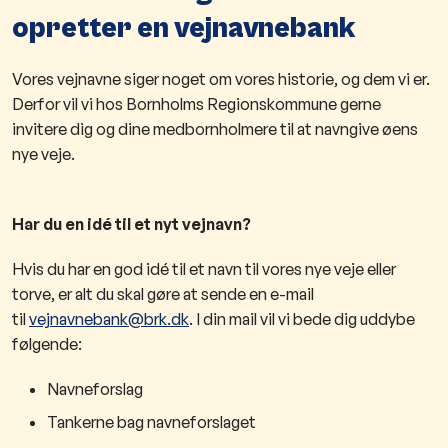
opretter en vejnavnebank
Vores vejnavne siger noget om vores historie, og dem vi er.
Derfor vil vi hos Bornholms Regionskommune gerne
invitere dig og dine medbornholmere til at navngive øens
nye veje.
Har du en idé til et nyt vejnavn?
Hvis du har en god idé til et navn til vores nye veje eller
torve, er alt du skal gøre at sende en e-mail
til
vejnavnebank@brk.dk
. I din mail vil vi bede dig uddybe
følgende:
Navneforslag
Tankerne bag navneforslaget