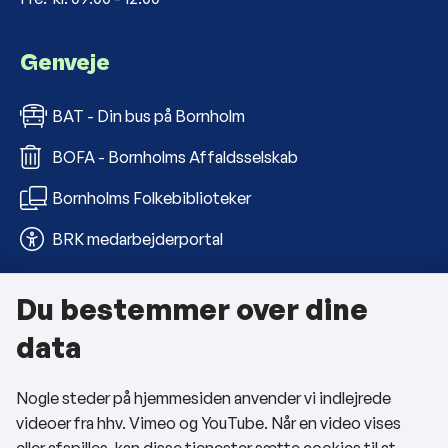
Genveje
BAT - Din bus på Bornholm
BOFA - Bornholms Affaldsselskab
Bornholms Folkebiblioteker
BRK medarbejderportal
Du bestemmer over dine
Om kommunen
data
Kontakt os
Nogle steder på hjemmesiden anvender vi indlejrede
Telefon- og åbningstider
videoer fra hhv. Vimeo og YouTube. Når en video vises
Tilgængelighedserklæring