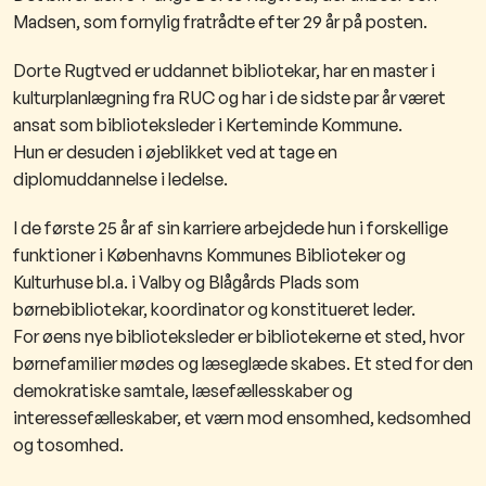
Madsen, som fornylig fratrådte efter 29 år på posten.
Dorte Rugtved er uddannet bibliotekar, har en master i
kulturplanlægning fra RUC og har i de sidste par år været
ansat som biblioteksleder i Kerteminde Kommune.
Hun er desuden i øjeblikket ved at tage en
diplomuddannelse i ledelse.
I de første 25 år af sin karriere arbejdede hun i forskellige
funktioner i Københavns Kommunes Biblioteker og
Kulturhuse bl.a. i Valby og Blågårds Plads som
børnebibliotekar, koordinator og konstitueret leder.
For øens nye biblioteksleder er bibliotekerne et sted, hvor
børnefamilier mødes og læseglæde skabes. Et sted for den
demokratiske samtale, læsefællesskaber og
interessefælleskaber, et værn mod ensomhed, kedsomhed
og tosomhed.