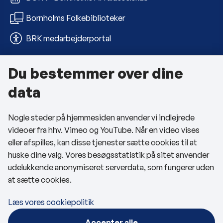
Bornholms Folkebiblioteker
BRK medarbejderportal
Du bestemmer over dine
Om kommunen
data
Kontakt os
Nogle steder på hjemmesiden anvender vi indlejrede
Telefon- og åbningstider
videoer fra hhv. Vimeo og YouTube. Når en video vises
Tilgængelighedserklæring
eller afspilles, kan disse tjenester sætte cookies til at
huske dine valg. Vores besøgsstatistik på sitet anvender
Privatlivspolitik
udelukkende anonymiseret serverdata, som fungerer uden
at sætte cookies.
Cookies
Læs vores cookiepolitik
Følg os
Accepter alle