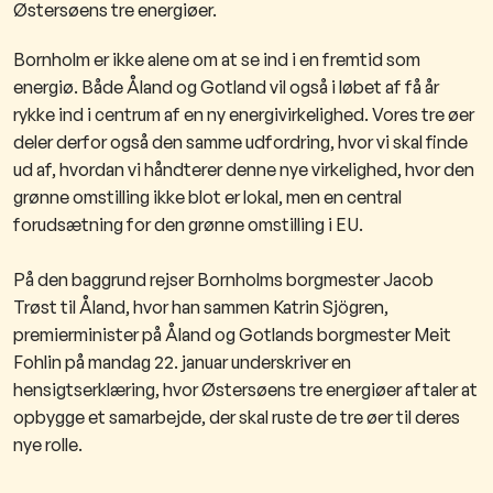
Østersøens tre energiøer.
Bornholm er ikke alene om at se ind i en fremtid som
energiø. Både Åland og Gotland vil også i løbet af få år
rykke ind i
centrum af en ny energivirkelighed. Vores tre øer
deler derfor også den samme udfordring, hvor vi skal finde
ud
af, hvordan vi håndterer denne nye virkelighed, hvor den
grønne omstilling ikke blot er lokal, men en central
forudsætning
for den grønne omstilling i EU.
På den baggrund rejser Bornholms borgmester Jacob
Trøst til Åland, hvor han sammen Katrin Sjögren,
premierminister
på Åland og Gotlands borgmester Meit
Fohlin på mandag 22. januar underskriver en
hensigtserklæring, hvor
Østersøens tre energiøer aftaler at
opbygge et samarbejde, der skal ruste de tre øer til deres
nye rolle.