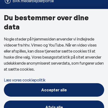
BRK medarbejderportal
Du bestemmer over dine
Om kommunen
data
Kontakt os
Nogle steder på hjemmesiden anvender vi indlejrede
Telefon- og åbningstider
videoer fra hhv. Vimeo og YouTube. Når en video vises
Tilgængelighedserklæring
eller afspilles, kan disse tjenester sætte cookies til at
huske dine valg. Vores besøgsstatistik på sitet anvender
Privatlivspolitik
udelukkende anonymiseret serverdata, som fungerer uden
at sætte cookies.
Cookies
Læs vores cookiepolitik
Følg os
Accepter alle
BRK på Facebook
BRK på LinkedIn
Afvis alle