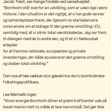
Jacob Trøst, ser mange fordele ved samarbejdet:
“Bornholm står overfor en udvikling, som er uden lige i øens
historie. I den situation er det vigtigt, at vi har gode venner
og samarbejdspartnere, der ligesom os skal balancere
vores ønske om at bidrage til den grønne omstilling i EU,
samtidig
med, at vi sikrer lokal værdiskabelse. Jeg ser frem
til dialogen med de to andre øer, og til at vi i fællesskab
arbejder
for at fremme nationale, europæiske og private
investeringer, der både accelererer den grønne omstilling
og skaber
lokal udvikling.”
Den nye aftale vækker stor glæde hos de to bornholmske
folketingspolitikere.
Lea Wermelin siger:
“Vores energiø Bornholm bliver et grønt kraftcenter ude på
havet med en helt ny måde at lave havvind på. Det gør ikke