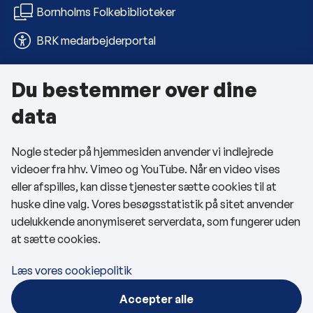
Bornholms Folkebiblioteker
BRK medarbejderportal
Du bestemmer over dine
Om kommunen
data
Kontakt os
Nogle steder på hjemmesiden anvender vi indlejrede
Telefon- og åbningstider
videoer fra hhv. Vimeo og YouTube. Når en video vises
Tilgængelighedserklæring
eller afspilles, kan disse tjenester sætte cookies til at
huske dine valg. Vores besøgsstatistik på sitet anvender
Privatlivspolitik
udelukkende anonymiseret serverdata, som fungerer uden
at sætte cookies.
Cookies
Læs vores cookiepolitik
Følg os
Accepter alle