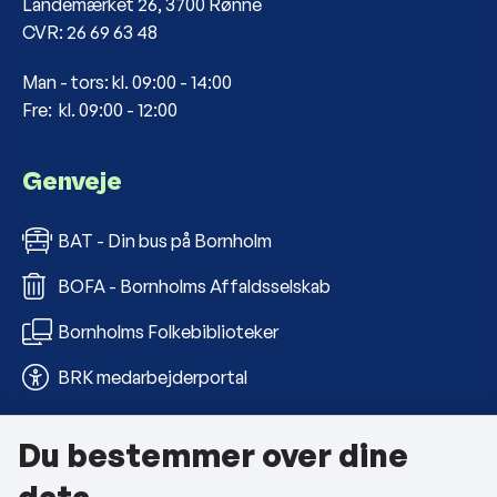
Landemærket 26, 3700 Rønne
CVR: 26 69 63 48
Man - tors: kl. 09:00 - 14:00
Fre: kl. 09:00 - 12:00
Genveje
BAT - Din bus på Bornholm
BOFA - Bornholms Affaldsselskab
Bornholms Folkebiblioteker
BRK medarbejderportal
Du bestemmer over dine
Om kommunen