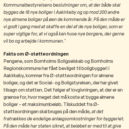
Kommunalbestyrelsens beslutninger om, at der både skal
bygges de 18 nye boliger i Aakirkeby og op mod 200 andre
nye almene boliger på øen de kommende år. På den måde er
vi godt i gang med at skaffe en del af de nye boliger, som er
super vigtige for, at vi også kan huse nye borgere, der gerne
vil bo og arbejde i kommunen."
Fakta om Ø-støtteordningen
Pengene, som Bornholms Boligselskab og Bornholms
Regionskommune har fået bevilget til boligbyggeri i
Aakirkeby, kommer fra Ø-støtteordningen for almene
boliger, og det er Social- og Boligstyrelsen, der har givet
tilsagn om støtten. Det følger af lovgivningen, at der er en
grænse for, hvor meget det må koste at bygge almene
boliger – et maksimumbeløb. Tilskuddet fra Ø-
støtteordningen skal bruges på den måde,
at det
fratrækkes de endelige anlægsomkostninger for byggeriet.
På den måde har staten sikret, at beløbet er med til at give