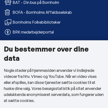
BAT - Din bus på Bornholm
BOFA - Bornholms Affaldsselskab
Bornholms Folkebiblioteker
BRK medarbejderportal
Du bestemmer over dine
Om kommunen
data
Kontakt os
Nogle steder på hjemmesiden anvender vi indlejrede
Telefon- og åbningstider
videoer fra hhv. Vimeo og YouTube. Når en video vises
Tilgængelighedserklæring
eller afspilles, kan disse tjenester sætte cookies til at
huske dine valg. Vores besøgsstatistik på sitet anvender
Privatlivspolitik
udelukkende anonymiseret serverdata, som fungerer uden
at sætte cookies.
Cookies