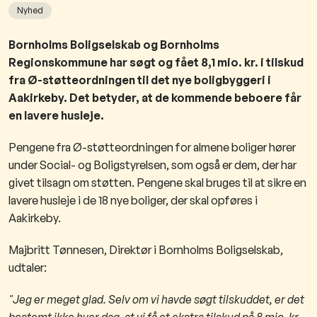
Nyhed
​Bornholms Boligselskab og Bornholms
Regionskommune har søgt og fået 8,1 mio. kr. i tilskud
fra Ø-støtteordningen til det nye boligbyggeri i
Aakirkeby. Det betyder, at de kommende beboere får
en lavere husleje.
Pengene fra Ø-støtteordningen for almene boliger hører
under Social- og Boligstyrelsen, som også er dem, der har
givet tilsagn om støtten. Pengene skal bruges til at sikre en
lavere husleje i de 18 nye boliger, der skal opføres i
Aakirkeby.
Majbritt Tønnesen, Direktør i Bornholms Boligselskab,
udtaler:
"Jeg er meget glad. Selv om vi havde søgt tilskuddet, er det
bestemt ikke hver dag, at vi få et ekstra tilskud på 8 mio. kr.