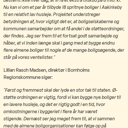
Nu kan vi om et par år tilbyde 18 spritnye boliger i Aakirkeby
til en relativt lav husleje. Projektet understreger
betydningen af, hvor vigtigt det er, at boligselskaberne og
kommunen samarbejder om at få andel i de støtteordninger,
der findes. Jeg ser frem til et fortsat godt samarbejde og
håber, at vi inden længe skal i gang med at bygge endnu
flere almene boliger til nogle af de mange boligsøgende, der
står på vores ventelister."
Lillian Rasch Madsen, direktør i Bornholms
Regionskommune siger:
"Først og fremmest skal der lyde en stor tak til staten.
Ø-
støtte ordningen er vigtig, fordi vi kan bygge nye boliger til
en lavere husleje, og det er rigtig godt i en tid, hvor
omkostningerne i byggeriet i flere år har været
stigende.
Dernæst ser jeg meget frem til, at vi sammen
med de almene boligorganisationer kan følge op på