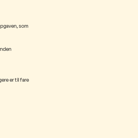
 Opgaven, som
 Inden
ere er til fare