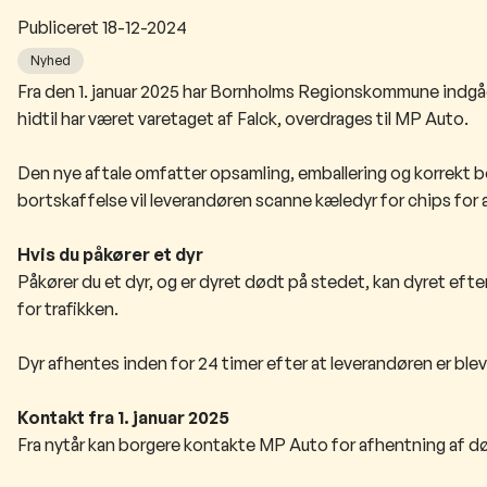
Publiceret
18-12-2024
Nyhed
Fra den 1. januar 2025 har Bornholms Regionskommune indgåe
hidtil har været varetaget af Falck, overdrages til MP Auto.
Den nye aftale omfatter opsamling, emballering og korrekt 
bortskaffelse vil leverandøren scanne kæledyr for chips for a
Hvis du påkører et dyr
Påkører du et dyr, og er dyret dødt på stedet, kan dyret efterla
for trafikken.
Dyr afhentes inden for 24 timer efter at leverandøren er ble
Kontakt fra 1. januar 2025
Fra nytår kan borgere kontakte MP Auto for afhentning af død