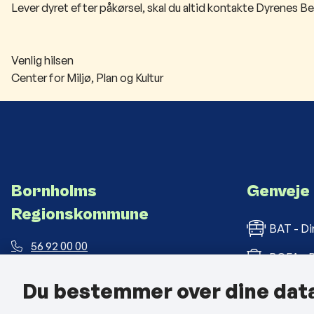
Lever dyret efter påkørsel, skal du altid kontakte Dyrenes Be
Venlig hilsen
Center for Miljø, Plan og Kultur
Bornholms
Genveje
Regionskommune
BAT - Di
56 92 00 00
BOFA - B
post@brk.dk
Du bestemmer over dine dat
Bornholm
Landemærket 26, 3700 Rønne
CVR: 26 69 63 48