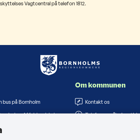
skyttelses Vagtcentral på telefon 1812.​
Om kommunen
n bus på Bornholm
Kontakt os
ornholms Affaldsselskab
Telefon- og åbningstide
a
s Folkebiblioteker
Tilgængelighedserklæri