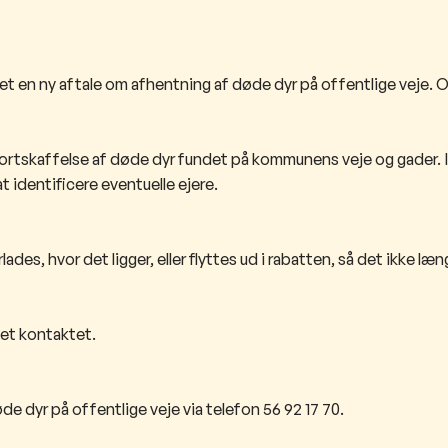
t en ny aftale om afhentning af døde dyr på offentlige veje.
bortskaffelse af døde dyr fundet på kommunens veje og gader.
t identificere eventuelle ejere.
des, hvor det ligger, eller flyttes ud i rabatten, så det ikke læng
vet kontaktet.
e dyr på offentlige veje via telefon 56 92 17 70.