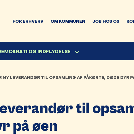
FOR ERHVERV
OM KOMMUNEN
JOB HOS OS
KO
 DEMOKRATI OG INDFLYDELSE
 NY LEVERANDØR TIL OPSAMLING AF PÅKØRTE, DØDE DYR P
everandør til opsam
yr på øen