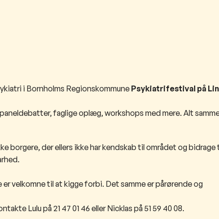
psykiatri i Bornholms Regionskommune
Psykiatrifestival på Li
for paneldebatter, faglige oplæg, workshops med mere. Alt sam
kke borgere, der ellers ikke har kendskab til området og bidrage t
arhed.
 er velkomne til at kigge forbi. Det samme er pårørende og
takte Lulu på 21 47 01 46 eller Nicklas på 51 59 40 08.