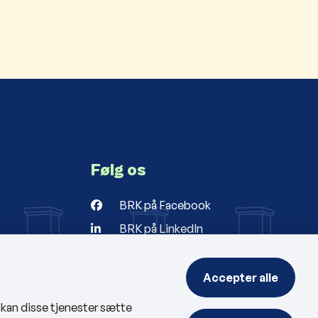
Følg os
BRK på Facebook
BRK på LinkedIn
r
ng
Accepter alle
, kan disse tjenester sætte