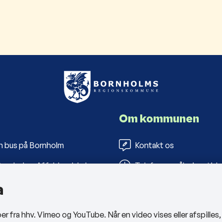
Om kommunen
n bus på Bornholm
Kontakt os
ornholms Affaldsselskab
Telefon- og åbningstide
a
s Folkebiblioteker
Tilgængelighedserklæri
arbejderportal
Privatlivspolitik
 fra hhv. Vimeo og YouTube. Når en video vises eller afspilles