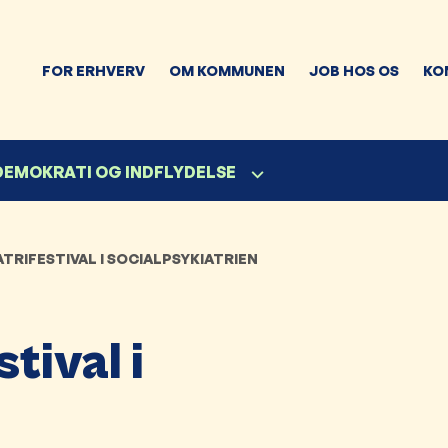
FOR ERHVERV
OM KOMMUNEN
JOB HOS OS
KO
 DEMOKRATI OG INDFLYDELSE
ATRIFESTIVAL I SOCIALPSYKIATRIEN
tival i