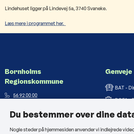
Lindehuset ligger på Lindevej 5a, 3740 Svaneke.​
Læs mere i ​programmet her.
​
Bornholms
Genveje
Regionskommune
BAT - Di
56 92 00 00
BOFA - B
post@brk.dk
Du bestemmer over dine dat
Bornholm
Landemærket 26, 3700 Rønne
CVR: 26 69 63 48
BRK med
Nogle steder på hjemmesiden anvender vi indlejrede videoer