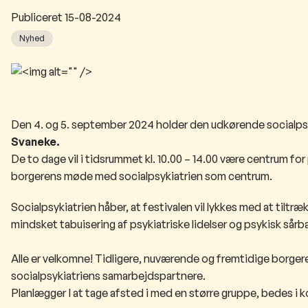
Publiceret
15-08-2024
Nyhed
​​De
n 4. og 5. september 2024 holder den udkørende social
Svaneke.
De to dage vil i tidsrummet kl. 10.00 – 14.00 være centrum 
borgerens møde med socialpsykiatrien som centrum.
Socialpsykiatrien håber, at festivalen vil lykkes med at tiltræ
mindsket tabuisering af psykiatriske lidelser og psykisk sårb
Alle er velkomne! Tidligere, nuværende og fremtidige borgere
socialpsykiatriens samarbejdspartnere
.
Planlægger I at tage afsted i med en større gruppe, bedes i kon