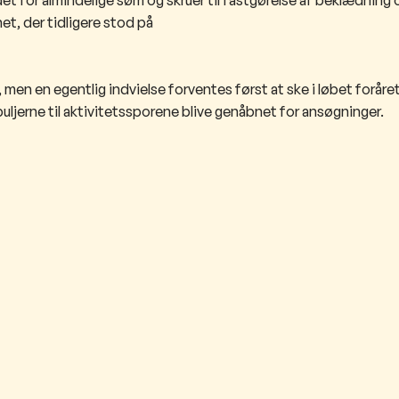
et, der tidligere stod på
et, men en egentlig indvielse forventes først at ske i løbet foråre
 puljerne til aktivitetssporene blive genåbnet for ansøgninger.