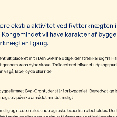
 være ekstra aktivitet ved Rytterknægten i
 Kongemindet vil have karakter af bygge
erknægten i gang.
ntralt placeret mit i Den Grønne Bølge, der strækker sig fra H
klit gennem øens dybe skove. Trailcenteret bliver et udgangspunk
il gå, løbe, cykle eller ride.
byggefirmaet Byg-Grønt, der står for byggeriet. Bæredygtige lø
l i sig selv påvirke området mindst muligt.
 mulig og næsten alle sunde og raske træer kan bibeholdes. Der
et for almindelige søm og skruer til fastgørelse af beklædning 