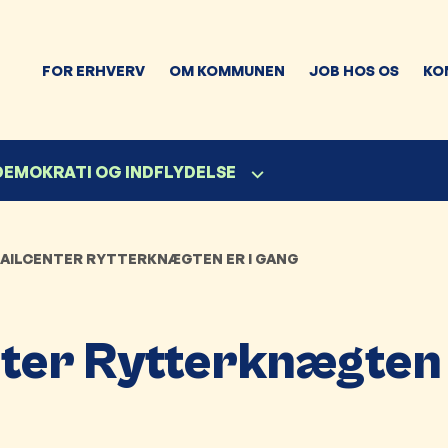
FOR ERHVERV
OM KOMMUNEN
JOB HOS OS
KO
 DEMOKRATI OG INDFLYDELSE
RAILCENTER RYTTERKNÆGTEN ER I GANG
nter Rytterknægten 