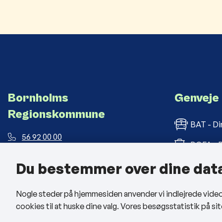
Bornholms
Genveje
Regionskommune
BAT - Di
56 92 00 00
BOFA - B
post@brk.dk
Du bestemmer over dine dat
Bornholm
Landemærket 26, 3700 Rønne
CVR: 26 69 63 48
BRK med
Nogle steder på hjemmesiden anvender vi indlejrede videoer
Man - tors: kl. 09:00 - 14:00
cookies til at huske dine valg. Vores besøgsstatistik på 
Fre: kl. 09:00 - 12:00