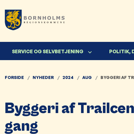
SERVICE OG SELVBETJENING
POLITIK,
FORSIDE
NYHEDER
2024
AUG
BYGGERI AF T
Byggeri af Trailce
gang