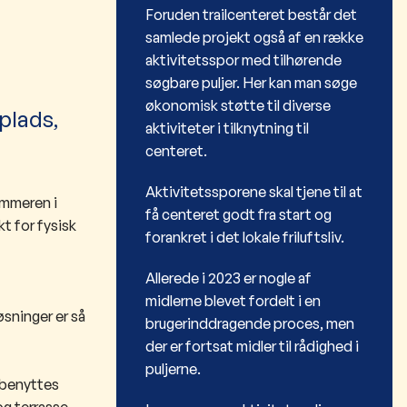
Foruden trailcenteret består det
samlede projekt også af en række
aktivitetsspor med tilhørende
søgbare puljer. Her kan man søge
økonomisk støtte til diverse
plads,
aktiviteter i tilknytning til
centeret.
Aktivitetssporene skal tjene til at
ammeren i
få centeret godt fra start og
t for fysisk
forankret i det lokale friluftsliv.
Allerede i 2023 er nogle af
midlerne blevet fordelt i en
sninger er så
brugerinddragende proces, men
der er fortsat midler til rådighed i
puljerne.
 benyttes
og terrasse.