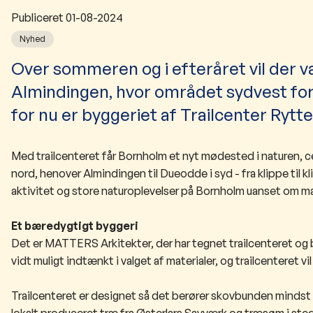
Publiceret
01-08-2024
Nyhed
​​​​Over sommeren og i efteråret vil der
Almindingen, hvor området sydvest for
for nu er byggeriet af Trailcenter Rytt
Med trailcenteret får Bornholm et nyt mødested i naturen, ce
nord, henover Almindingen til Dueodde i syd - fra klippe til 
aktivitet og store naturoplevelser på Bornholm uanset om man v
​Et bæredygtigt byggeri
Det er MATTERS Arkitekter, der har tegnet trailcenteret og 
vidt muligt indtænkt i valget af materialer, og trailcenteret vi
Trailcenteret er designet så det berører skovbunden mindst
lokalt produceret træ fra Østerlars Savværk og træsøm i sted