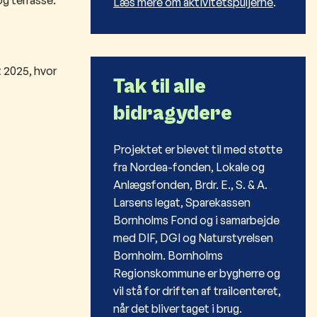
Læs mere om aktivitetspuljerne
.
t 2025, hvor
Tak til alle
bidragydere
Projektet er blevet til med støtte
fra Nordea-fonden, Lokale og
Anlægsfonden, Brdr. E., S. & A.
Larsens legat, Sparekassen
Bornholms Fond og i samarbejde
med DIF, DGI og Naturstyrelsen
Bornholm. Bornholms
Regionskommune er bygherre og
vil stå for driften af trailcenteret,
når det bliver taget i brug.