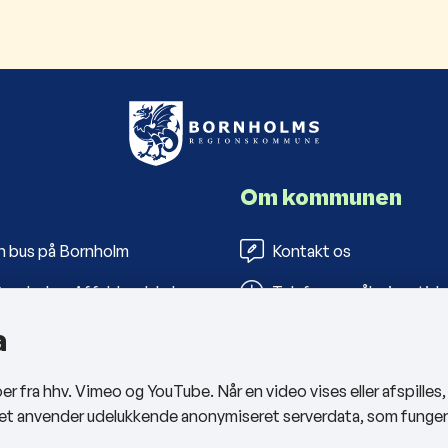
Om kommunen
n bus på Bornholm
Kontakt os
ornholms Affaldsselskab
Telefon- og åbningstide
a
s Folkebiblioteker
Tilgængelighedserklæri
arbejderportal
Privatlivspolitik
 fra hhv. Vimeo og YouTube. Når en video vises eller afspilles
Cookies
sitet anvender udelukkende anonymiseret serverdata, som funge