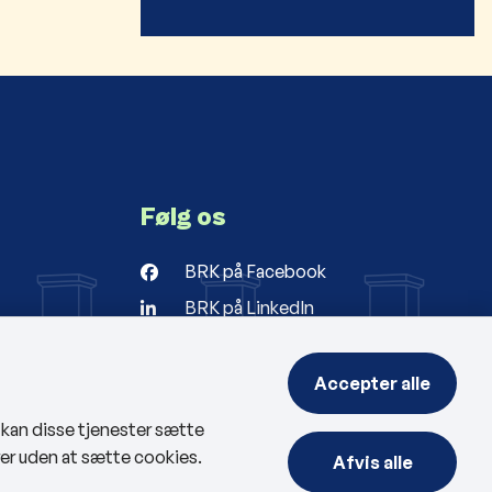
Følg os
BRK på Facebook
BRK på LinkedIn
r
ng
Accepter alle
, kan disse tjenester sætte
rer uden at sætte cookies.
Afvis alle