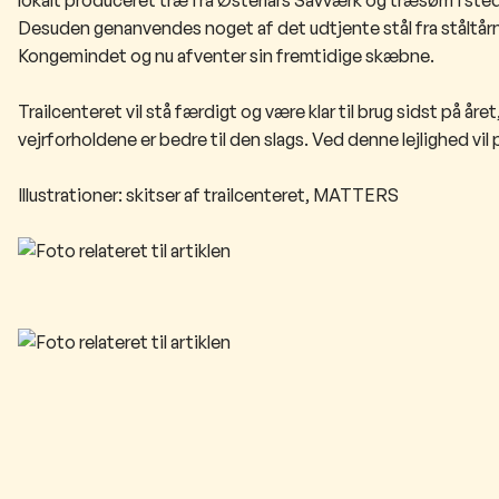
Desuden genanvende​s noget af det udtjente stål fra ståltårn
Kongemindet og nu afventer sin fremtidige skæbne.
Trailcenteret vil stå færdigt og være klar til brug sidst på år
vejrforholdene er bedre til den slags. Ved denne lejlighed vil
Illustrationer: skitser af trailcenteret, MATTERS