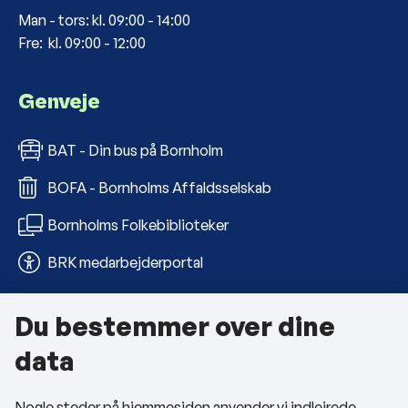
Man - tors: kl. 09:00 - 14:00
Fre: kl. 09:00 - 12:00
Genveje
BAT - Din bus på Bornholm
BOFA - Bornholms Affaldsselskab
Bornholms Folkebiblioteker
BRK medarbejderportal
Du bestemmer over dine
Om kommunen
data
Kontakt os
Nogle steder på hjemmesiden anvender vi indlejrede