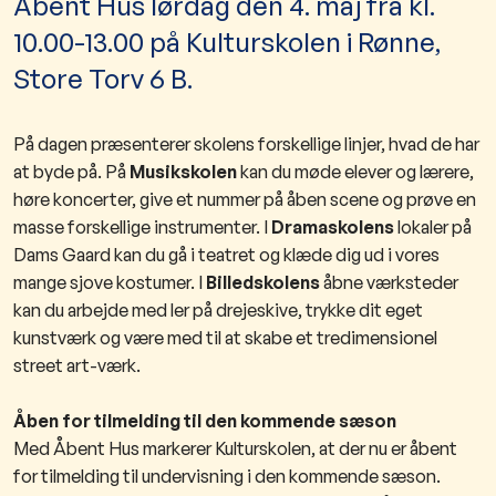
Åbent Hus lørdag den 4. maj fra kl.
10.00-13.00 på Kulturskolen i Rønne,
Store Torv 6 B.
På dagen præsenterer skolens forskellige linjer, hvad de har
at byde på. På
M
usikskolen
kan du møde elever og lærere,
høre koncerter, give et nummer på åben scene og prøve en
masse forskellige instrumenter. I
D
ramaskolens
lokaler på
Dams Gaard kan du gå i teatret og klæde dig ud i vores
mange sjove kostumer. I
Billedskolens
åbne værksteder
kan du arbejde med ler på drejeskive, trykke dit eget
kunstværk og være med til at skabe et tredimensionel
street art-værk.
Åben for tilmelding til den kommende sæson
Med Åbent Hus markerer Kulturskolen, at der nu er åbent
for tilmelding til undervisning i den kommende sæson.