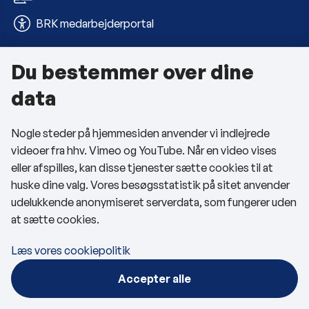
BRK medarbejderportal
Du bestemmer over dine
Om kommunen
data
Kontakt os
Nogle steder på hjemmesiden anvender vi indlejrede
Telefon- og åbningstider
videoer fra hhv. Vimeo og YouTube. Når en video vises
Tilgængelighedserklæring
eller afspilles, kan disse tjenester sætte cookies til at
huske dine valg. Vores besøgsstatistik på sitet anvender
Privatlivspolitik
udelukkende anonymiseret serverdata, som fungerer uden
at sætte cookies.
Cookies
Læs vores cookiepolitik
Følg os
Accepter alle
BRK på Facebook