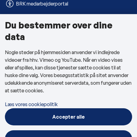
BRK medarbejderportal
Du bestemmer over dine
Om kommunen
data
Kontakt os
Nogle steder på hjemmesiden anvender vi indlejrede
Telefon- og åbningstider
videoer fra hhv. Vimeo og YouTube. Når en video vises
Tilgængelighedserklæring
eller afspilles, kan disse tjenester sætte cookies til at
huske dine valg. Vores besøgsstatistik på sitet anvender
Privatlivspolitik
udelukkende anonymiseret serverdata, som fungerer uden
at sætte cookies.
Cookies
Læs vores cookiepolitik
Følg os
Accepter alle
BRK på Facebook