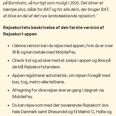
på Bornholm, så hurtigt som muligt i 2025. Det bliver et
kæmpe plus, både for BAT og for alle dem, der bruger BAT,
at blive en del af det nye landsdækkende rejsekort."
Rejsekortets beskrivelse af den første version af
Rejsekort appen
I denne version kan du rejse med appen, hvis du er over
18 år og kan betale med MobilePay.
Check ind og ud sker med et swipe i appen og ikke på
de blå Rejsekortstandere.
Appen registrerer automatisk, om rejsen foregår med
bus, tog, metro eller letbane.
Afregning for dine rejser sker en gang i døgnet via
MobilePay.
Du kan rejse som med det nuværende Rejsekort dvs.
hele Danmark samt Øresundstog til Malmö C, Hyllie og