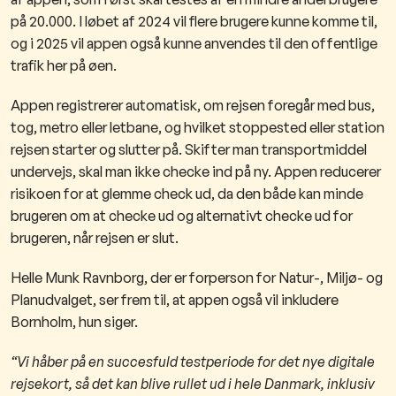
på 20.000. I løbet af 2024 vil flere brugere kunne komme til,
og i 2025 vil appen også kunne anvendes til den offentlige
trafik her på øen.
Appen registrerer automatisk, om rejsen foregår med bus,
tog, metro eller letbane, og hvilket stoppested eller station
rejsen starter og slutter på. Skifter man transportmiddel
undervejs, skal man ikke checke ind på ny. Appen reducerer
risikoen for at glemme check ud, da den både kan minde
brugeren om at checke ud og alternativt checke ud for
brugeren, når rejsen er slut.
Helle Munk Ravnborg, der er forperson for Natur-, Miljø- og
Planudvalget, ser frem til, at appen også vil inkludere
Bornholm, hun siger.
“Vi håber på en succesfuld testperiode for det nye digitale
rejsekort, så det kan blive rullet ud i hele Danmark, inklusiv