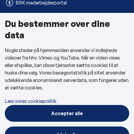
BRK medarbejderportal
Du bestemmer over dine
Om kommunen
data
Kontakt os
Nogle steder på hjemmesiden anvender vi indlejrede
Telefon- og åbningstider
videoer fra hhv. Vimeo og YouTube. Når en video vises
Tilgængelighedserklæring
eller afspilles, kan disse tjenester sætte cookies til at
huske dine valg. Vores besøgsstatistik på sitet anvender
Privatlivspolitik
udelukkende anonymiseret serverdata, som fungerer uden
at sætte cookies.
Cookies
Læs vores cookiepolitik
Følg os
Accepter alle
BRK på Facebook
BRK på LinkedIn