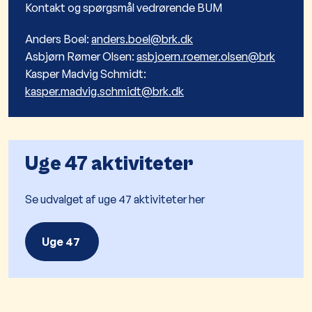
Kontakt og spørgsmål vedrørende BUM
Anders Boel:
anders.boel@brk.dk
Asbjørn Rømer Olsen:
asbjoern.roemer.olsen@brk
Kasper Madvig Schmidt:
kasper.madvig.schmidt@brk.dk
Uge 47 aktiviteter
Se udvalget af uge 47 aktiviteter her
Uge 47