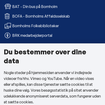
BAT - Din bus på Bornholm
BOFA - Bornholms Affaldsselskab
Bornholms Folkebiblioteker
BRK medarbejderportal
Du bestemmer over dine
Om kommunen
data
Kontakt os
Nogle steder på hjemmesiden anvender vi indlejrede
Telefon- og åbningstider
videoer fra hhv. Vimeo og YouTube. Når en video vises
Tilgængelighedserklæring
eller afspilles, kan disse tjenester sætte cookies til at
huske dine valg. Vores besøgsstatistik på sitet anvender
Privatlivspolitik
udelukkende anonymiseret serverdata, som fungerer uden
at sætte cookies.
Cookies