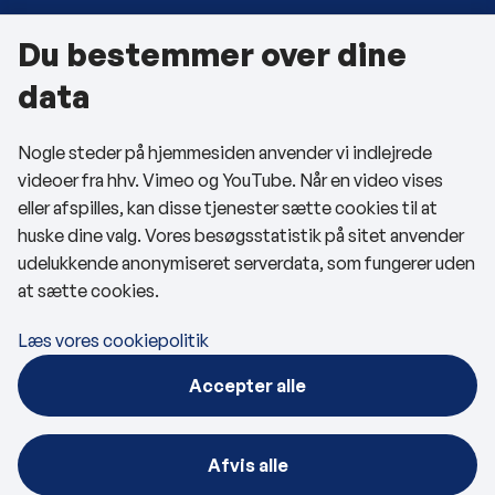
Du bestemmer over dine
Om kommunen
data
Kontakt os
Nogle steder på hjemmesiden anvender vi indlejrede
Telefon- og åbningstider
videoer fra hhv. Vimeo og YouTube. Når en video vises
Tilgængelighedserklæring
eller afspilles, kan disse tjenester sætte cookies til at
huske dine valg. Vores besøgsstatistik på sitet anvender
Privatlivspolitik
udelukkende anonymiseret serverdata, som fungerer uden
at sætte cookies.
Cookies
Læs vores cookiepolitik
Følg os
Accepter alle
BRK på Facebook
BRK på LinkedIn
Afvis alle