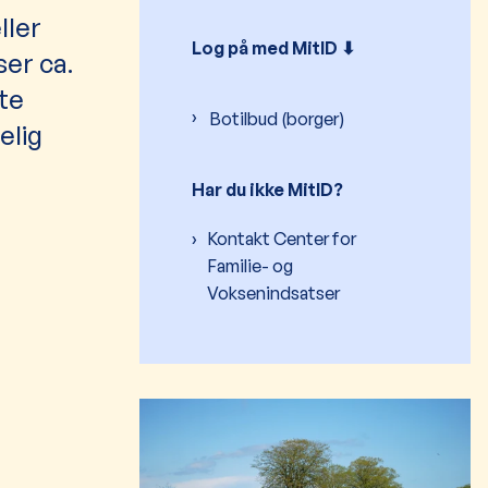
ller
Log på med MitID ⬇︎
ser ca.
te
Botilbud (borger)
elig
Har du ikke MitID?
Kontakt Center for
Familie- og
Voksenindsatser