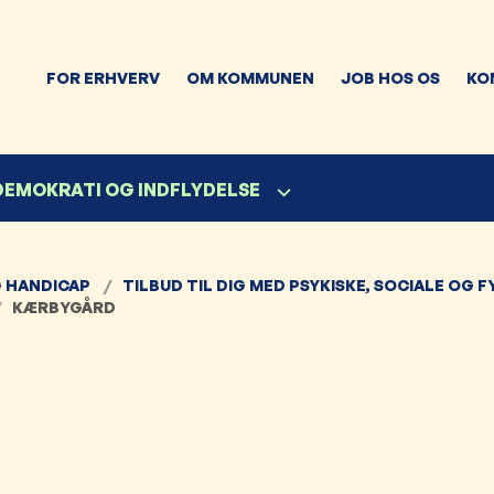
FOR ERHVERV
OM KOMMUNEN
JOB HOS OS
KO
 DEMOKRATI OG INDFLYDELSE
 HANDICAP
TILBUD TIL DIG MED PSYKISKE, SOCIALE OG 
KÆRBYGÅRD