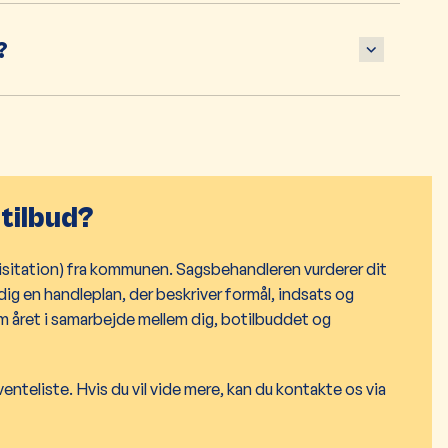
?
otilbud?
g (visitation) fra kommunen. Sagsbehandleren vurderer dit
g en handleplan, der beskriver formål, indsats og
m året i samarbejde mellem dig, botilbuddet og
enteliste. Hvis du vil vide mere, kan du kontakte os via