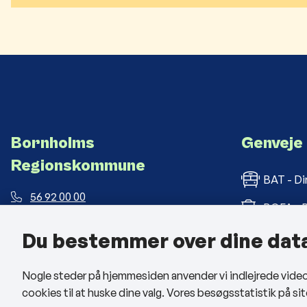
Bornholms
Genveje
Regionskommune
BAT - Di
56 92 00 00
BOFA - B
post@brk.dk
Du bestemmer over dine dat
Bornholm
Landemærket 26, 3700 Rønne
CVR: 26 69 63 48
BRK med
Nogle steder på hjemmesiden anvender vi indlejrede videoer
cookies til at huske dine valg. Vores besøgsstatistik på 
Man - tors: kl. 09:00 - 14:00