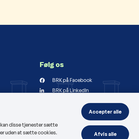
Følg os
BRK på Facebook
BRK på LinkedIn
r
ng
Accepter alle
, kan disse tjenester sætte
rer uden at sætte cookies.
Afvis alle