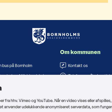
Om kommunen
n bus på Bornholm
Kontakt os
ornholms Affaldsselskab
Telefon- og åbningstide
a
s Folkebiblioteker
Tilgængelighedserklæri
arbejderportal
Privatlivspolitik
 fra hhv. Vimeo og YouTube. Når en video vises eller afspilles
Cookies
sitet anvender udelukkende anonymiseret serverdata, som funge