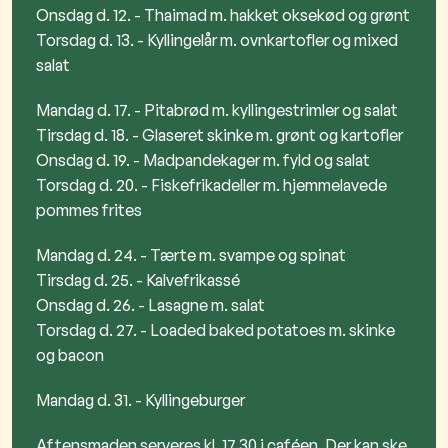
Onsdag d. 12. - Thaimad m. hakket oksekød og grønt
Torsdag d. 13. - Kyllingelår m. ovnkartofler og mixed
salat
Mandag d. 17. - Pitabrød m. kyllingestrimler og salat
Tirsdag d. 18. - Glaseret skinke m. grønt og kartofler
Onsdag d. 19. - Madpandekager m. fyld og salat
Torsdag d. 20. - Fiskefrikadeller m. hjemmelavede
pommes frites
Mandag d. 24. - Tærte m. svampe og spinat
Tirsdag d. 25. - Kalvefrikassé
Onsdag d. 26. - Lasagne m. salat
Torsdag d. 27. - Loaded baked potatoes m. skinke
og bacon
Mandag d. 31. - Kyllingeburger
Aftensmaden serveres kl. 17.30 i caféen. Der kan ske