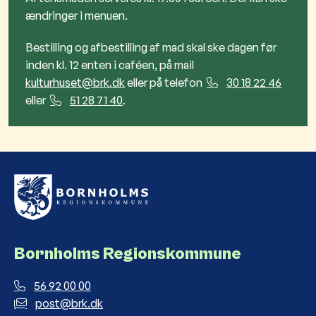
ændringer i menuen.
Bestilling og afbestilling af mad skal ske dagen før
inden kl. 12 enten i caféen, på mail
kulturhuset@brk.dk
eller på telefon
30 18 22 46
eller
51 28 71 40
.
Bornholms Regionskommune
56 92 00 00
post@brk.dk