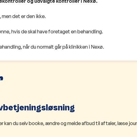
ekontroller og udvalgte kontroller i Nexø.
t, men det er den ikke.
Rønne, hvis de skal have foretaget en behandling.
behandling, når du normalt går på klinikken i Nexø.
r
lvbetjeningsløsning
 kan du selv booke, ændre og melde afbud til aftaler, læse jour