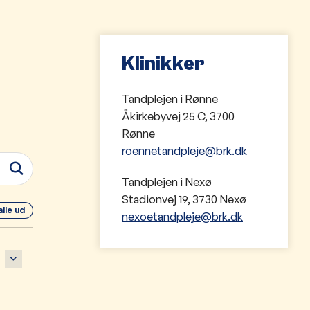
Klinikker
Tandplejen i Rønne
Åkirkebyvej 25 C, 3700
Rønne
roennetandpleje@brk.dk
Tandplejen i Nexø
Stadionvej 19, 3730 Nexø
alle ud
nexoetandpleje@brk.dk