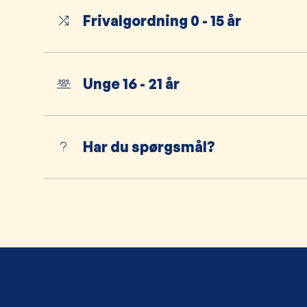
Frivalgordning 0 - 15 år
Unge 16 - 21 år
Har du spørgsmål?