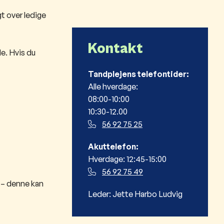
gt over ledige
Kontakt
de. Hvis du
Tandplejens telefontider:
Alle hverdage:
08:00-10:00
10:30-12.00
56 92 75 25
Akuttelefon:
Hverdage: 12:45-15:00
56 92 75 49
e – denne kan
Leder: Jette Harbo Ludvig