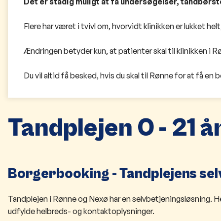
Det er stadig muligt at få undersøgelser, tandbørst
Flere har været i tvivl om, hvorvidt klinikken er lukket hel
Ændringen betyder kun, at patienter skal til klinikken i 
Du vil altid få besked, hvis du skal til Rønne for at få en 
Tandplejen 0 - 21 å
Borgerbooking​ - Tandplejens se
Tandplejen i Rønne og Nexø har en selvbetjeningsløsning. Her
udfylde helbreds- og kontaktoplysninger.