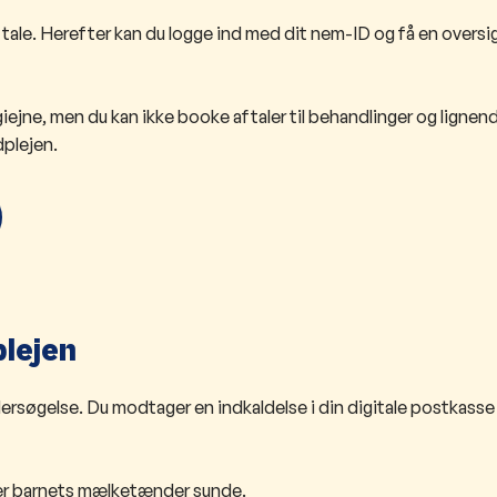
​aftale. Herefter kan du logge ind med dit nem-ID og få en oversi
iejne, men du kan ikke booke aftaler til behandlinger og lignen
plejen. ​
plejen
undersøgelse. Du modtager en indkaldelse i din digitale postkass
rer barnets mælketænder sunde.