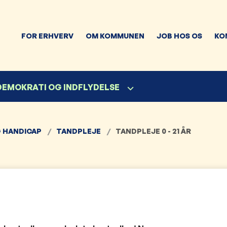
FOR ERHVERV
OM KOMMUNEN
JOB HOS OS
KO
 DEMOKRATI OG INDFLYDELSE
 HANDICAP
TANDPLEJE
TANDPLEJE 0 - 21 ÅR