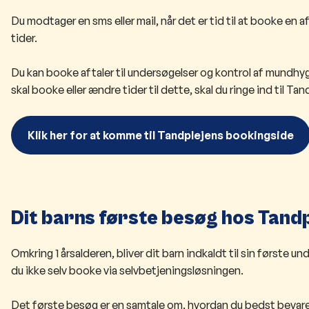
Du modtager en sms eller mail, når det er​ tid til at booke en 
tider.
Du kan booke aftaler til undersøgelser og kontrol af mundhyg
skal booke eller ændre tider til dette, skal du ringe ind til Tand
Klik her for at komme til Tandplejens bookingside
Dit barns første besøg hos Tand
Omkring 1 årsalderen, bliver dit barn indkaldt til sin første 
du ikke selv booke via selvbetjeningsløsningen.
Det første besøg er en samtale om, hvordan du bedst beva