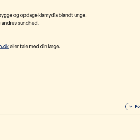
ebygge og opdage klamydia blandt unge.
og andres sundhed.
n.dk
eller tale med din læge.
Fo