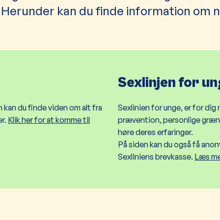
 Herunder kan du finde information om 
Sexlinjen for u
 kan du finde viden om alt fra
Sexlinien for unge, er for dig
er.
Klik her for at komme til
prævention, personlige græns
høre deres erfaringer.
På siden kan du også få anonym
Sexliniens brevkasse.
Læs mer