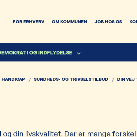
FOR ERHVERV
OM KOMMUNEN
JOB HOS OS
KO
 DEMOKRATI OG INDFLYDELSE
 HANDICAP
SUNDHEDS- OG TRIVSELSTILBUD
DIN VEJ
l og din livskvalitet. Der er mange forske