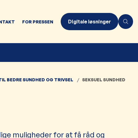
Digitale løsninger
NTAKT
FOR PRESSEN
 TIL BEDRE SUNDHED OG TRIVSEL
SEKSUEL SUNDHED
llige muligheder for at få råd og