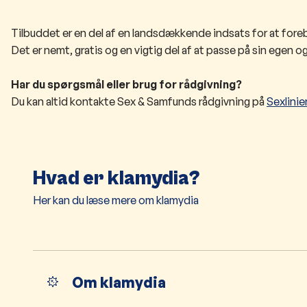
Tilbuddet er en del af en landsdækkende indsats for at for
Det er nemt, gratis og en vigtig del af at passe på sin egen 
Har du spørgsmål eller brug for rådgivning?
Du kan altid kontakte Sex & Samfunds rådgivning på
Sexlinie
Hvad er klamydia?
Her kan du læse mere om klamydia
Om klamydia