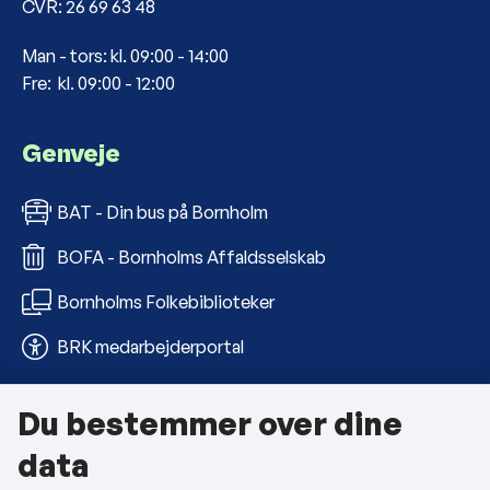
CVR: 26 69 63 48
Man - tors: kl. 09:00 - 14:00
Fre: kl. 09:00 - 12:00
Genveje
BAT - Din bus på Bornholm
BOFA - Bornholms Affaldsselskab
Bornholms Folkebiblioteker
BRK medarbejderportal
Du bestemmer over dine
Om kommunen
data
Kontakt os