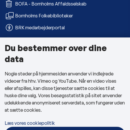
BOFA - Bornholms Affaldsselskab
Bornholms Folkebiblioteker
BRK medarbejderportal
Du bestemmer over dine
Om kommunen
data
Kontakt os
Nogle steder på hjemmesiden anvender vi indlejrede
Telefon- og åbningstider
videoer fra hhv. Vimeo og YouTube. Når en video vises
Tilgængelighedserklæring
eller afspilles, kan disse tjenester sætte cookies til at
huske dine valg. Vores besøgsstatistik på sitet anvender
Privatlivspolitik
udelukkende anonymiseret serverdata, som fungerer uden
at sætte cookies.
Cookies
Læs vores cookiepolitik