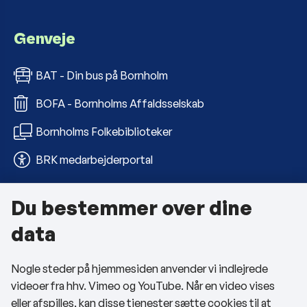
Genveje
BAT - Din bus på Bornholm
BOFA - Bornholms Affaldsselskab
Bornholms Folkebiblioteker
BRK medarbejderportal
Du bestemmer over dine
Om kommunen
data
Kontakt os
Nogle steder på hjemmesiden anvender vi indlejrede
Telefon- og åbningstider
videoer fra hhv. Vimeo og YouTube. Når en video vises
Tilgængelighedserklæring
eller afspilles, kan disse tjenester sætte cookies til at