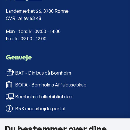
Landemærket 26, 3700 Rønne
CVR: 26 69 63 48
Man - tors: kl. 09:00 - 14:00
Fre: kl. 09:00 - 12:00
Genveje
BAT - Din bus på Bornholm
BOFA - Bornholms Affaldsselskab
Bornholms Folkebiblioteker
BRK medarbejderportal
Du bestemmer over dine
Om kommunen