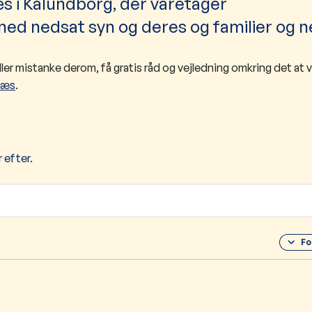
 i Kalundborg, der varetager
ed nedsat syn og deres og familier og n
ller mistanke derom, få gratis råd og vejledning omkring det at 
næs
.
 efter.
Fo