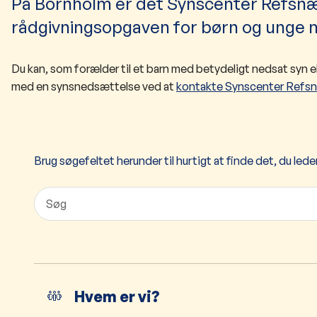
På Bornholm er det Synscenter Refsnæs
rådgivningsopgaven for børn og unge m
Du kan, som forælder til et barn med betydeligt nedsat syn e
med en synsnedsættelse ved at
kontakte Synscenter Refs
Brug søgefeltet herunder til hurtigt at finde det, du leder
Hvem er vi?