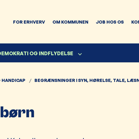
FOR ERHVERV
OM KOMMUNEN
JOB HOS OS
KO
 DEMOKRATI OG INDFLYDELSE
 HANDICAP
BEGRÆNSNINGER I SYN, HØRELSE, TALE, LÆS
 børn