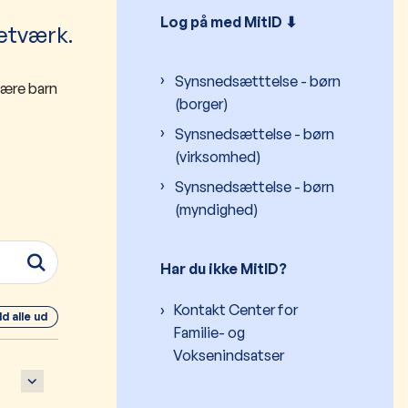
Log på med MitID ⬇︎
etværk.
Synsnedsætttelse - børn
være barn
(borger)
Synsnedsættelse - børn
(virksomhed)
Synsnedsættelse - børn
(myndighed)
Har du ikke MitID?
Kontakt Center for
ld alle ud
Familie- og
Voksenindsatser