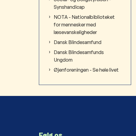
Synshandicap
NOTA - Nationalbiblioteket
for mennesker med
læsevanskeligheder
Dansk Blindesamfund
Dansk Blindesamfunds
Ungdom
Øjenforeningen - Se hele livet
Følg os