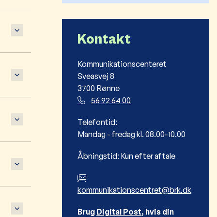
Kontakt
Kommunikationscenteret
Sveasvej 8
3700 Rønne
56 92 64 00
Telefontid:
Mandag - fredag kl. 08.00-10.00
Åbningstid: Kun efter aftale
kommunikationscentret@brk.dk
Brug
Digital Post
, hvis din