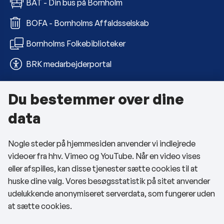
BAT - Din bus på Bornholm
BOFA - Bornholms Affaldsselskab
Bornholms Folkebiblioteker
BRK medarbejderportal
Du bestemmer over dine
Om kommunen
data
Kontakt os
Nogle steder på hjemmesiden anvender vi indlejrede
Telefon- og åbningstider
videoer fra hhv. Vimeo og YouTube. Når en video vises
Tilgængelighedserklæring
eller afspilles, kan disse tjenester sætte cookies til at
huske dine valg. Vores besøgsstatistik på sitet anvender
Privatlivspolitik
udelukkende anonymiseret serverdata, som fungerer uden
at sætte cookies.
Cookies