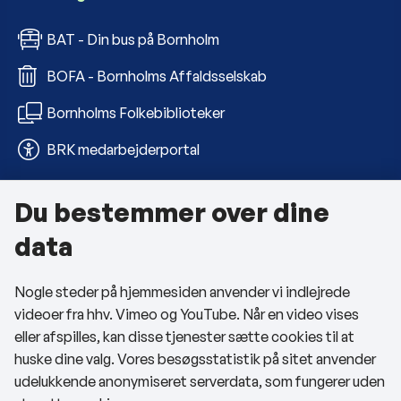
BAT - Din bus på Bornholm
BOFA - Bornholms Affaldsselskab
Bornholms Folkebiblioteker
BRK medarbejderportal
Du bestemmer over dine
Om kommunen
data
Kontakt os
Nogle steder på hjemmesiden anvender vi indlejrede
Telefon- og åbningstider
videoer fra hhv. Vimeo og YouTube. Når en video vises
Tilgængelighedserklæring
eller afspilles, kan disse tjenester sætte cookies til at
huske dine valg. Vores besøgsstatistik på sitet anvender
Privatlivspolitik
udelukkende anonymiseret serverdata, som fungerer uden