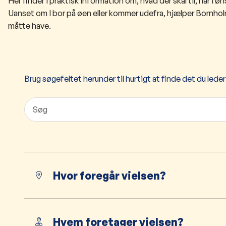
Her finder I praktisk information om, hvad der skal til, når I ø
Uanset om I bor på øen eller kommer udefra, hjælper Bornh
måtte have.
Brug søgefeltet herunder til hurtigt at finde det du leder
Hvor foregår vielsen?
Hvem foretager vielsen?