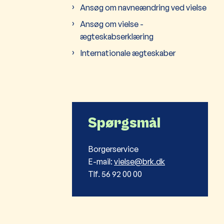
Ansøg om navneændring ved vielse
Ansøg om vielse -
ægteskabserklæring
Internationale ægteskaber
Spørgsmål
Borgerservice
E-mail:
vielse@brk.dk
Tlf. 56 92 00 00