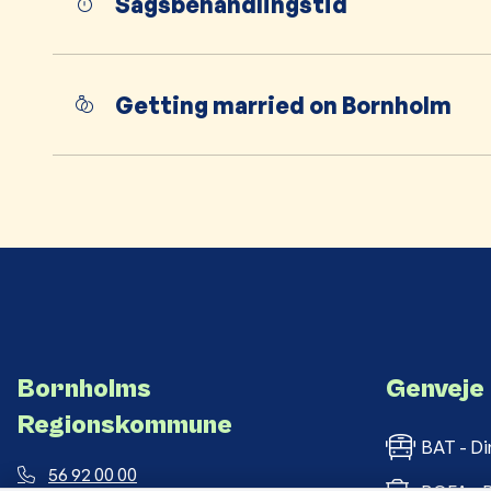
Sagsbehandlingstid
Getting married on Bornholm
Bornholms
Genveje
Regionskommune
BAT - Di
56 92 00 00