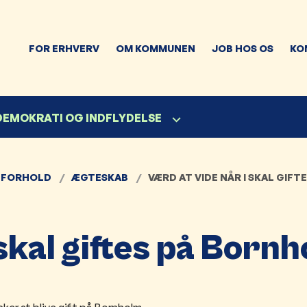
FOR ERHVERV
OM KOMMUNEN
JOB HOS OS
KO
 DEMOKRATI OG INDFLYDELSE
 FORHOLD
ÆGTESKAB
VÆRD AT VIDE NÅR I SKAL GIF
skal giftes på Born