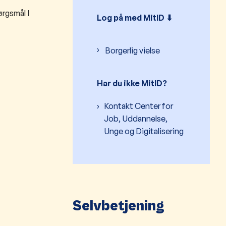
rgsmål I
Log på med MitID ⬇︎
Borgerlig vielse
Har du ikke MitID?
Kontakt Center for
Job, Uddannelse,
Unge og Digitalisering
Selvbetjening