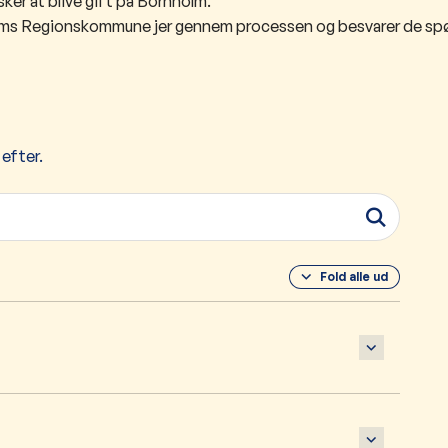
nsker at blive gift på Bornholm.
olms Regionskommune jer gennem processen og besvarer de spø
 efter.
Fold alle ud