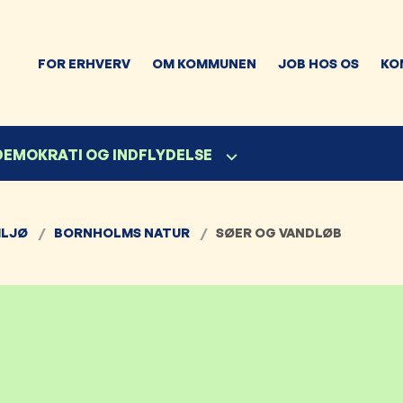
FOR ERHVERV
OM KOMMUNEN
JOB HOS OS
KO
 DEMOKRATI OG INDFLYDELSE
ILJØ
BORNHOLMS NATUR
SØER OG VANDLØB