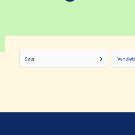
Søer
Vandlø