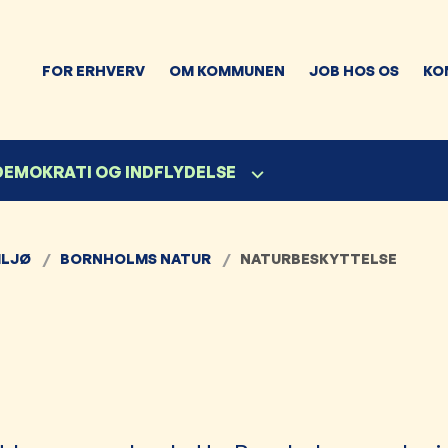
FOR ERHVERV
OM KOMMUNEN
JOB HOS OS
KO
 DEMOKRATI OG INDFLYDELSE
ILJØ
BORNHOLMS NATUR
NATURBESKYTTELSE