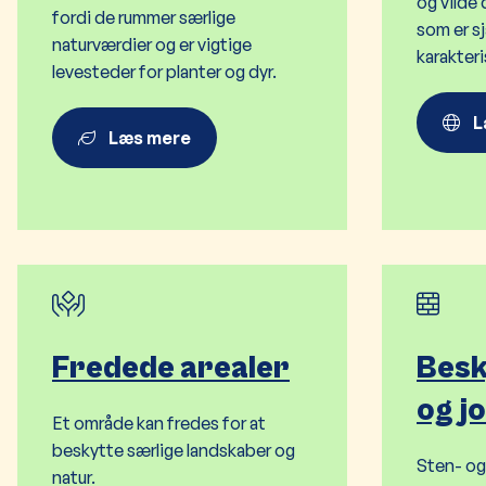
og vilde 
fordi de rummer særlige
som er sj
naturværdier og er vigtige
karakter
levesteder for planter og dyr.
L
Læs mere
Fredede arealer
Besk
og j
Et område kan fredes for at
beskytte særlige landskaber og
Sten- og
natur
.