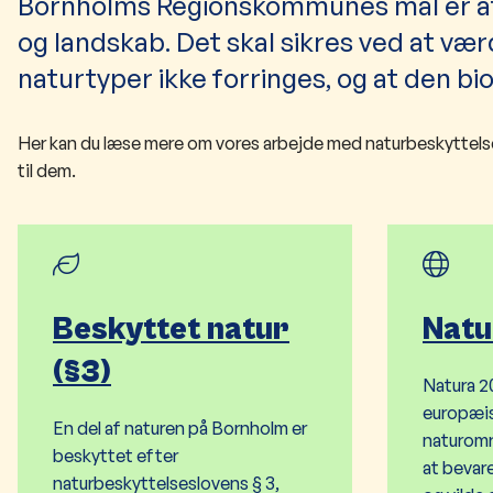
Bornholms Regionskommunes mål er at 
og landskab. Det skal sikres ved at væ
naturtyper ikke forringes, og at den b
Her kan du læse mere om vores arbejde med naturbeskyttelse,
til dem.
Beskyttet natur
Nat
(§3)
Natura 20
europæis
En del af naturen på Bornholm er
naturomr
beskyttet efter
at bevar
naturbeskyttelseslovens § 3,