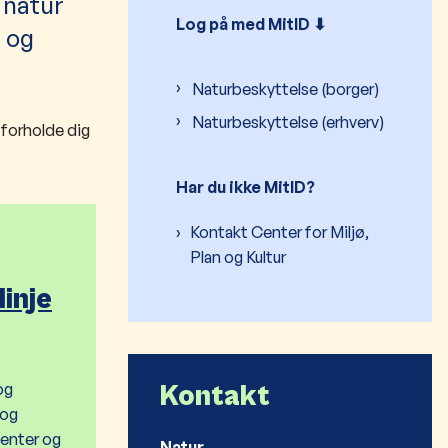
 natur
Log på med MitID ⬇︎
r og
Naturbeskyttelse (borger)
Naturbeskyttelse (erhverv)
 forholde dig
Har du ikke MitID?
Kontakt Center for Miljø,
Plan og Kultur
inje
og
Kontakt
 og
enter og
Natur