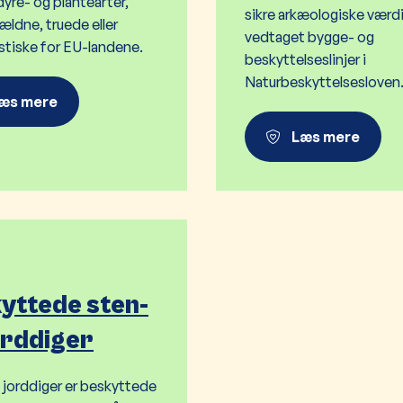
dyre- og plantearter,
sikre arkæologiske værdie
ældne, truede eller
vedtaget bygge- og
istiske for EU-landene.
beskyttelseslinjer i
Naturbeskyttelsesloven
æs mere
Læs mere
yttede sten-
orddiger
 jorddiger er beskyttede