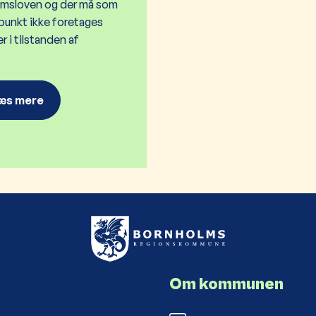
msloven og der må som
unkt ikke foretages
 i tilstanden af
æs mere
Om kommunen