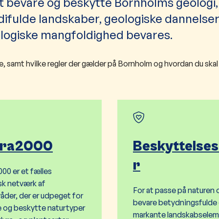
bevare og beskytte Bornholms geologi,
rdifulde landskaber, geologiske dannelse
iologiske mangfoldighed bevares.
 samt hvilke regler der gælder på Bornholm og hvordan du skal
ura2000
Beskyttelsesl
r
00 er et fælles
k netværk af
For at passe på naturen 
åder, der er udpeget for
bevare betydningsfulde
e og beskytte naturtyper
markante landskabselem