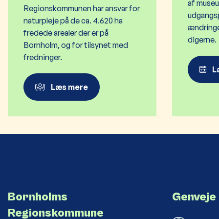
af museu
Regionskommunen har ansvar for
udgangsp
naturpleje på de ca. 4.620 ha
ændringer
fredede arealer der er på
digerne
.
Bornholm, og for tilsynet med
fredninger.
L
Læs mere
Bornholms
Genveje
Regionskommune