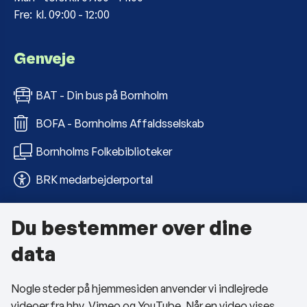
Fre: kl. 09:00 - 12:00
Genveje
BAT - Din bus på Bornholm
BOFA - Bornholms Affaldsselskab
Bornholms Folkebiblioteker
BRK medarbejderportal
Du bestemmer over dine
Om kommunen
data
Kontakt os
Nogle steder på hjemmesiden anvender vi indlejrede
Telefon- og åbningstider
videoer fra hhv. Vimeo og YouTube. Når en video vises