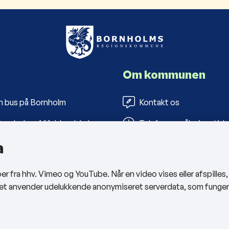
Om kommunen
n bus på Bornholm
Kontakt os
ornholms Affaldsselskab
Telefon- og åbningstide
a
s Folkebiblioteker
Tilgængelighedserklæri
arbejderportal
Privatlivspolitik
 fra hhv. Vimeo og YouTube. Når en video vises eller afspilles
Cookies
sitet anvender udelukkende anonymiseret serverdata, som funge