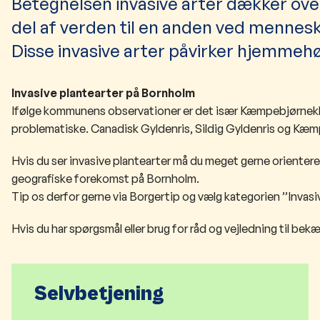
Betegnelsen invasive arter dækker over 
del af verden til en anden ved mennesk
Disse invasive arter påvirker hjemmehø
Invasive plantearter på Bornholm
Ifølge kommunens observationer er det især Kæmpebjørneklo
problematiske. Canadisk Gyldenris, Sildig Gyldenris og Kæ
Hvis du ser invasive plantearter må du meget gerne orientere
geografiske forekomst på Bornholm.
Tip os derfor gerne via Borgertip og vælg kategorien ’’Invasiv
Hvis du har spørgsmål eller brug for råd og vejledning til be
Selvbetjening