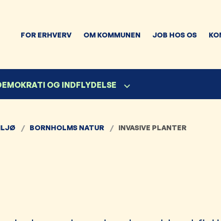
FOR ERHVERV
OM KOMMUNEN
JOB HOS OS
KO
 DEMOKRATI OG INDFLYDELSE
ILJØ
BORNHOLMS NATUR
INVASIVE PLANTER