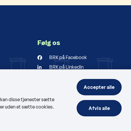
Følg os
BRK på Facebook
BRK på LinkedIn
r
ng
Accepter alle
, kan disse tjenester sætte
rer uden at sætte cookies.
Afvis alle