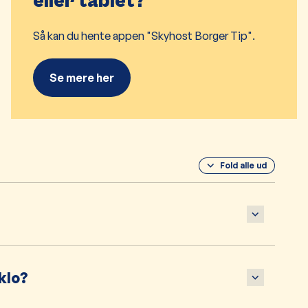
eller tablet?
Så kan du hente appen "
Skyhost Borger Tip".
Se mere her
Fold alle ud
klo?