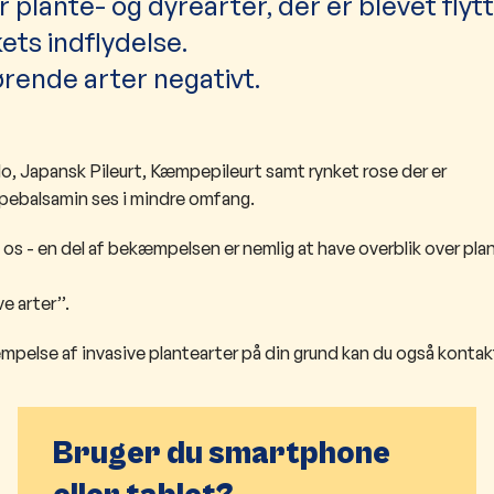
plante- og dyrearter, der er blevet flytt
ets indflydelse.
rende arter negativt.
, Japansk Pileurt, Kæmpepileurt samt rynket rose der er
mpebalsamin ses i mindre omfang.
 os - e
n del af bekæmpelsen er nemlig at have overblik over pla
e arter’’.
kæmpelse af invasive plantearter på din grund kan du også kontak
Bruger du smartphone