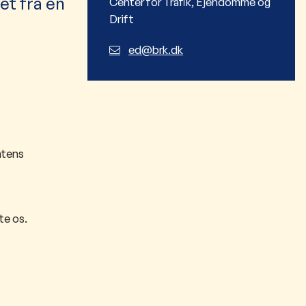
et fra en
Center for Trafik, Ejendomme og
Drift
ed@brk.dk
ntens
te os.