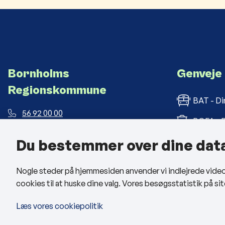
Bornholms
Genveje
Regionskommune
BAT - Di
56 92 00 00
BOFA - B
post@brk.dk
Du bestemmer over dine dat
Bornholm
Landemærket 26, 3700 Rønne
CVR: 26 69 63 48
BRK med
Nogle steder på hjemmesiden anvender vi indlejrede videoer
cookies til at huske dine valg. Vores besøgsstatistik på 
Man - tors: kl. 09:00 - 14:00
Fre: kl. 09:00 - 12:00
Læs vores cookiepolitik