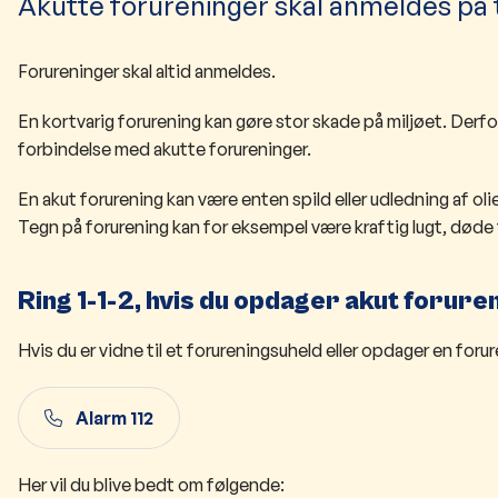
Akutte forureninger skal anmeldes på t
Forureninger skal altid anmeldes.
En kortvarig forurening kan gøre stor skade på miljøet. De
forbindelse med akutte forureninger.
En akut forurening kan være enten spild eller udledning af olie,
Tegn på forurening kan for eksempel være kraftig lugt, døde fis
Ring 1-1-2, hvis du opdager akut forure
Hvis du er vidne til et forureningsuheld eller opdager en forure
Alarm 112
Her vil du blive bedt om følgende: