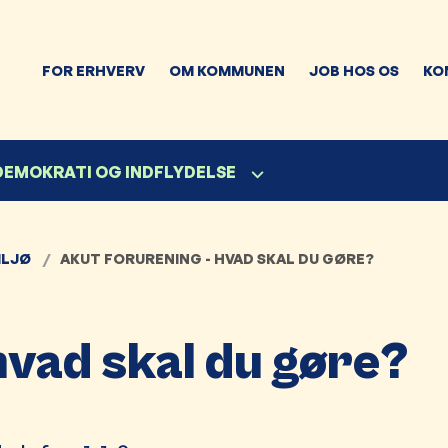
FOR ERHVERV
OM KOMMUNEN
JOB HOS OS
KO
 DEMOKRATI OG INDFLYDELSE
ILJØ
AKUT FORURENING - HVAD SKAL DU GØRE?
hvad skal du gøre?