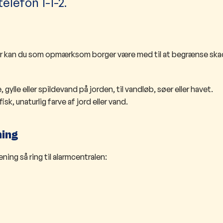
elefon 1-1-2.
rfor kan du som opmærksom borger være med til at begrænse ska
 gylle eller spildevand på jorden, til vandløb, søer eller havet.
k, unaturlig farve af jord eller vand.
ning
ning så ring til alarmcentralen: