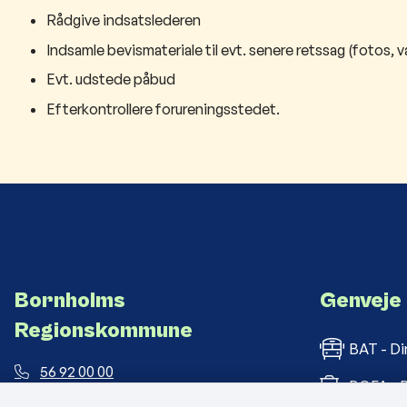
Rådgive indsatslederen
Indsamle bevismateriale til evt. senere retssag (fotos, 
Evt. udstede påbud
Efterkontrollere forureningsstedet.
Bornholms
Genveje
Regionskommune
BAT - Di
56 92 00 00
BOFA - B
post@brk.dk