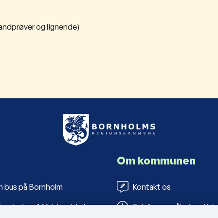
vandprøver og lignende)
Om kommunen
n bus på Bornholm
Kontakt os
ornholms Affaldsselskab
Telefon- og åbningstide