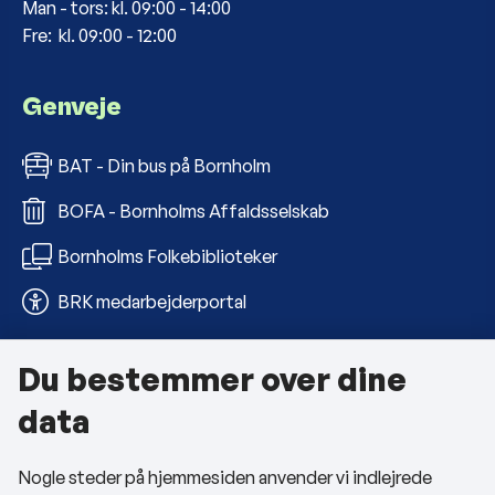
Man - tors: kl. 09:00 - 14:00
Fre: kl. 09:00 - 12:00
Genveje
BAT - Din bus på Bornholm
BOFA - Bornholms Affaldsselskab
Bornholms Folkebiblioteker
BRK medarbejderportal
Du bestemmer over dine
Om kommunen
data
Kontakt os
Nogle steder på hjemmesiden anvender vi indlejrede
Telefon- og åbningstider