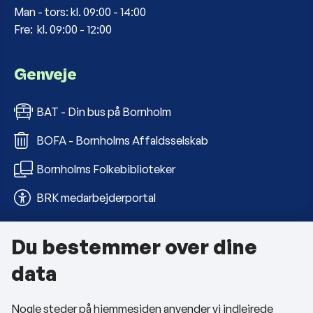
Man - tors: kl. 09:00 - 14:00
Fre: kl. 09:00 - 12:00
Genveje
BAT - Din bus på Bornholm
BOFA - Bornholms Affaldsselskab
Bornholms Folkebiblioteker
BRK medarbejderportal
Du bestemmer over dine
Om kommunen
data
Kontakt os
Nogle steder på hjemmesiden anvender vi indlejrede
Telefon- og åbningstider