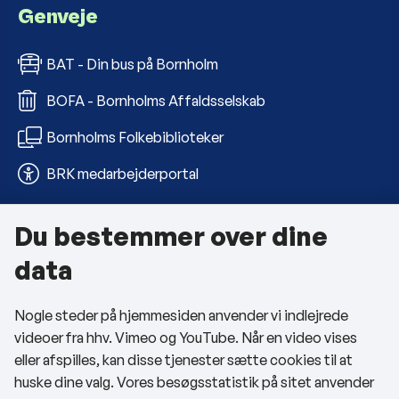
Genveje
BAT - Din bus på Bornholm
BOFA - Bornholms Affaldsselskab
Bornholms Folkebiblioteker
BRK medarbejderportal
Du bestemmer over dine
Om kommunen
data
Kontakt os
Nogle steder på hjemmesiden anvender vi indlejrede
Telefon- og åbningstider
videoer fra hhv. Vimeo og YouTube. Når en video vises
Tilgængelighedserklæring
eller afspilles, kan disse tjenester sætte cookies til at
huske dine valg. Vores besøgsstatistik på sitet anvender
Privatlivspolitik