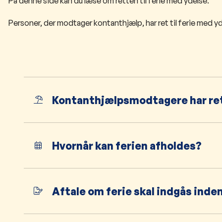
På denne side kan du læse om retten til ferie med ydelse.
Personer, der modtager kontanthjælp, har ret til ferie med yde
Kontanthjælpsmodtagere har ret 
Hvornår kan ferien afholdes?
Aftale om ferie skal indgås inde