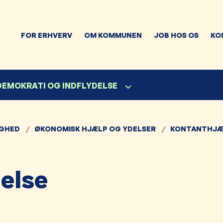
FOR ERHVERV
OM KOMMUNEN
JOB HOS OS
KO
 DEMOKRATI OG INDFLYDELSE
IGHED
ØKONOMISK HJÆLP OG YDELSER
KONTANTHJÆ
delse