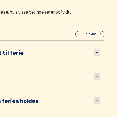
lse, hvis visse betingelser er opfyldt.
Fold alle ud
til ferie
n ferien holdes