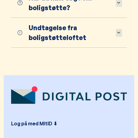
boligstøtte?
Undtagelse fra
boligstøtteloftet
Log på med MitID ⬇︎