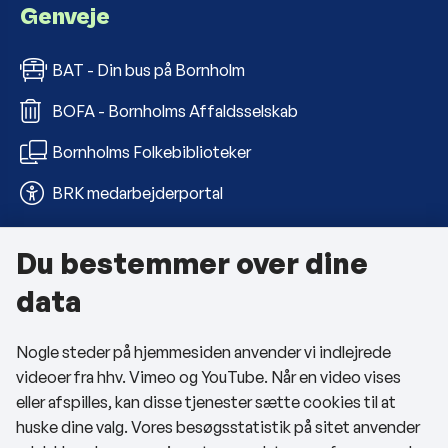
Genveje
BAT - Din bus på Bornholm
BOFA - Bornholms Affaldsselskab
Bornholms Folkebiblioteker
BRK medarbejderportal
Du bestemmer over dine
Om kommunen
data
Kontakt os
Nogle steder på hjemmesiden anvender vi indlejrede
Telefon- og åbningstider
videoer fra hhv. Vimeo og YouTube. Når en video vises
Tilgængelighedserklæring
eller afspilles, kan disse tjenester sætte cookies til at
huske dine valg. Vores besøgsstatistik på sitet anvender
Privatlivspolitik