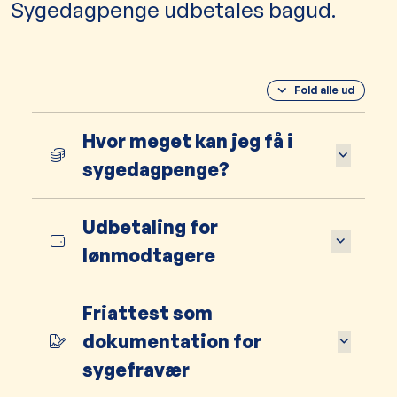
Sygedagpenge udbetales bagud.
Fold alle ud
Hvor meget kan jeg få i
sygedagpenge?
Udbetaling for
lønmodtagere
Friattest som
dokumentation for
sygefravær