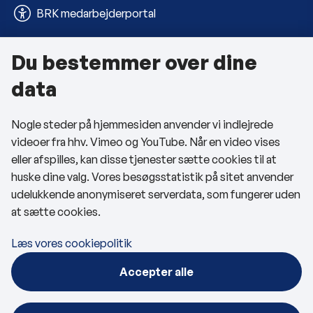
BRK medarbejderportal
Du bestemmer over dine
Om kommunen
data
Kontakt os
Nogle steder på hjemmesiden anvender vi indlejrede
Telefon- og åbningstider
videoer fra hhv. Vimeo og YouTube. Når en video vises
Tilgængelighedserklæring
eller afspilles, kan disse tjenester sætte cookies til at
huske dine valg. Vores besøgsstatistik på sitet anvender
Privatlivspolitik
udelukkende anonymiseret serverdata, som fungerer uden
at sætte cookies.
Cookies
Læs vores cookiepolitik
Følg os
Accepter alle
BRK på Facebook