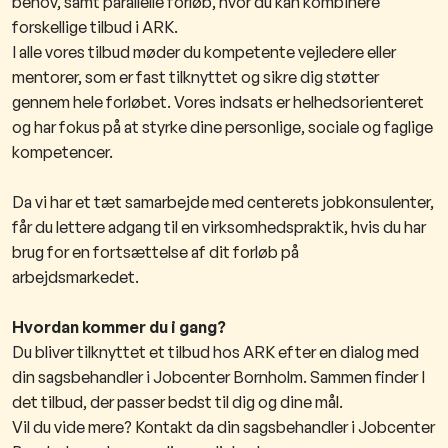
behov, samt parallelle forløb, hvor du kan kombinere
forskellige tilbud i ARK.
I alle vores tilbud møder du kompetente vejledere eller
mentorer, som er fast tilknyttet og sikre dig støtter
gennem hele forløbet. Vores indsats er helhedsorienteret
og har fokus på at styrke dine personlige, sociale og faglige
kompetencer.
Da vi har et tæt samarbejde med centerets jobkonsulenter,
får du lettere adgang til en virksomhedspraktik, hvis du har
brug for en fortsættelse af dit forløb på
arbejdsmarkedet.
Hvordan kommer du i gang?
Du bliver tilknyttet et tilbud hos ARK efter en dialog med
din sagsbehandler i Jobcenter Bornholm. Sammen finder I
det tilbud, der passer bedst til dig og dine mål.
Vil du vide mere? Kontakt da din sagsbehandler i Jobcenter