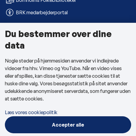
BRK medarbejderportal
Du bestemmer over dine
Om kommunen
data
Kontakt os
Nogle steder på hjemmesiden anvender vi indlejrede
Telefon- og åbningstider
videoer fra hhv. Vimeo og YouTube. Når en video vises
Tilgængelighedserklæring
eller afspilles, kan disse tjenester sætte cookies til at
huske dine valg. Vores besøgsstatistik på sitet anvender
Privatlivspolitik
udelukkende anonymiseret serverdata, som fungerer uden
at sætte cookies.
Cookies
Læs vores cookiepolitik
Følg os
Accepter alle
BRK på Facebook