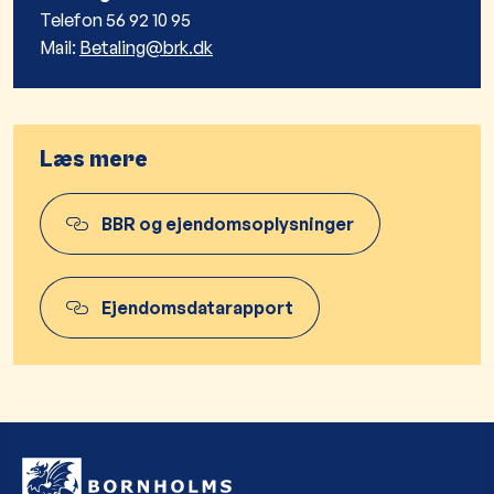
Telefon 56 92 10 95
Mail:
Betaling@brk.dk
Læs mere
BBR og ejendomsoplysninger
Ejendomsdatarapport