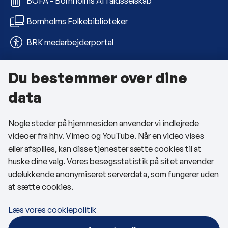
BOFA - Bornholms Affaldsselskab
Bornholms Folkebiblioteker
BRK medarbejderportal
Du bestemmer over dine
Om kommunen
data
Kontakt os
Nogle steder på hjemmesiden anvender vi indlejrede
Telefon- og åbningstider
videoer fra hhv. Vimeo og YouTube. Når en video vises
Tilgængelighedserklæring
eller afspilles, kan disse tjenester sætte cookies til at
huske dine valg. Vores besøgsstatistik på sitet anvender
Privatlivspolitik
udelukkende anonymiseret serverdata, som fungerer uden
at sætte cookies.
Cookies
Læs vores cookiepolitik
Følg os