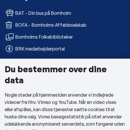
BAT - Din bus på Bornholm
BOFA - Bornholms Affaldsselskab
Bornholms Folkebiblioteker
BRK medarbejderportal
Du bestemmer over dine
Om kommunen
data
Kontakt os
Nogle steder på hjemmesiden anvender vi indlejrede
Telefon- og åbningstider
videoer fra hhv. Vimeo og YouTube. Når en video vises
Tilgængelighedserklæring
eller afspilles, kan disse tjenester sætte cookies til at
huske dine valg. Vores besøgsstatistik på sitet anvender
Privatlivspolitik
udelukkende anonymiseret serverdata, som fungerer uden