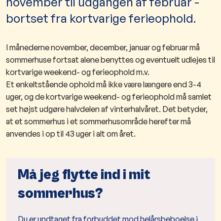
november til udgangen af februar -
bortset fra kortvarige ferieophold.
I månederne november, december, januar og februar må
sommerhuse fortsat alene benyttes og eventuelt udlejes til
kortvarige weekend- og ferieophold m.v.
Et enkeltstående ophold må ikke være længere end 3-4
uger, og de kortvarige weekend- og ferieophold må samlet
set højst udgøre halvde­len af vinterhalvåret. Det betyder,
at et sommerhus i et sommerhusområde herefter må
anvendes i op til 43 uger i alt om året.
Må jeg flytte ind i mit
sommerhus?
Du er undtaget fra forbuddet mod helårsbeboelse i