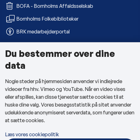
BOFA - Bornholms Affaldsselskab
Bornholms Folkebiblioteker
BRK medarbejderportal
Du bestemmer over dine
Om kommunen
data
Kontakt os
Nogle steder på hjemmesiden anvender vi indlejrede
Telefon- og åbningstider
videoer fra hhv. Vimeo og YouTube. Når en video vises
Tilgængelighedserklæring
eller afspilles, kan disse tjenester sætte cookies til at
huske dine valg. Vores besøgsstatistik på sitet anvender
Privatlivspolitik
udelukkende anonymiseret serverdata, som fungerer uden
at sætte cookies.
Cookies
Læs vores cookiepolitik